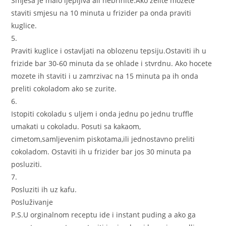
Smjesa je malo ljepljiva ali nebrinite.Ako zelite mozete
staviti smjesu na 10 minuta u frizider pa onda praviti
kuglice.
5.
Praviti kuglice i ostavljati na oblozenu tepsiju.Ostaviti ih u
frizide bar 30-60 minuta da se ohlade i stvrdnu. Ako hocete
mozete ih staviti i u zamrzivac na 15 minuta pa ih onda
preliti cokoladom ako se zurite.
6.
Istopiti cokoladu s uljem i onda jednu po jednu truffle
umakati u cokoladu. Posuti sa kakaom,
cimetom,samljevenim piskotama,ili jednostavno preliti
cokoladom. Ostaviti ih u frizider bar jos 30 minuta pa
posluziti.
7.
Posluziti ih uz kafu.
Posluživanje
P.S.U orginalnom receptu ide i instant puding a ako ga