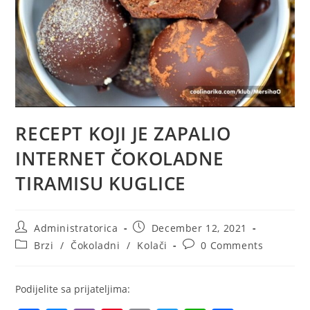
RECEPT KOJI JE ZAPALIO
INTERNET ČOKOLADNE
TIRAMISU KUGLICE
Post
Post
Administratorica
December 12, 2021
author:
published:
Post
Post
Brzi
/
Čokoladni
/
Kolači
0 Comments
category:
comments:
Podijelite sa prijateljima: