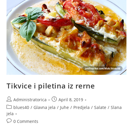
ISPROBALA
I
VEOMA
JE
UKUSNO
KAO
HLADNO
PREDJELO.
Tikvice i piletina iz rerne
Post
Post
Administratorica
April 8, 2019
author:
published:
Post
blues40
/
Glavna jela
/
Juhe
/
Predjela
/
Salate
/
Slana
category:
jela
Post
0 Comments
comments: