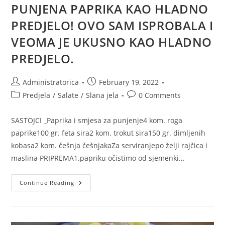
PUNJENA PAPRIKA KAO HLADNO
PREDJELO! OVO SAM ISPROBALA I
VEOMA JE UKUSNO KAO HLADNO
PREDJELO.
Post
Post
Administratorica
February 19, 2022
author:
published:
Post
Post
Predjela
/
Salate
/
Slana jela
0 Comments
category:
comments:
SASTOJCI _Paprika i smjesa za punjenje4 kom. roga
paprike100 gr. feta sira2 kom. trokut sira150 gr. dimljenih
kobasa2 kom. češnja češnjakaZa serviranjepo želji rajčica i
maslina PRIPREMA1.papriku očistimo od sjemenki…
PUNJENA
Continue Reading
PAPRIKA
KAO
HLADNO
PREDJELO!
OVO
SAM