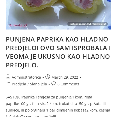
PUNJENA PAPRIKA KAO HLADNO
PREDJELO! OVO SAM ISPROBALA I
VEOMA JE UKUSNO KAO HLADNO
PREDJELO.
Post
Post
Administratorica
March 29, 2022
author:
published:
Post
Post
Predjela
/
Slana jela
0 Comments
category:
comments:
SASTOJCIPaprika i smjesa za punjenje4 kom. roga
paprike100 gr. feta sira2 kom. trokut sira150 gr. pršuta ili
šunkice, ili po orginalu 1 par dimljenih kobasa2 kom. češnja
češnjakaZa serviranjepo želji…