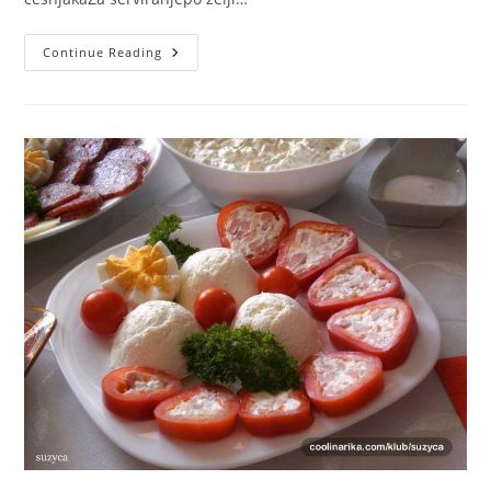
PUNJENA
Continue Reading
PAPRIKA
KAO
HLADNO
PREDJELO!
OVO
SAM
ISPROBALA
I
VEOMA
JE
UKUSNO
KAO
HLADNO
PREDJELO.