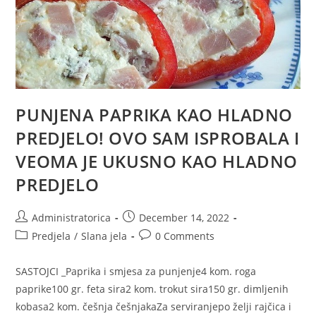
PUNJENA PAPRIKA KAO HLADNO
PREDJELO! OVO SAM ISPROBALA I
VEOMA JE UKUSNO KAO HLADNO
PREDJELO
Post
Post
Administratorica
December 14, 2022
author:
published:
Post
Post
Predjela
/
Slana jela
0 Comments
category:
comments:
SASTOJCI _Paprika i smjesa za punjenje4 kom. roga
paprike100 gr. feta sira2 kom. trokut sira150 gr. dimljenih
kobasa2 kom. češnja češnjakaZa serviranjepo želji rajčica i