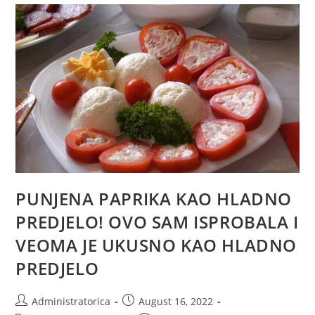
SAM
ISPROBALA
I
VEOMA
JE
UKUSNO
KAO
HLADNO
PREDJELO.
PUNJENA PAPRIKA KAO HLADNO
PREDJELO! OVO SAM ISPROBALA I
VEOMA JE UKUSNO KAO HLADNO
PREDJELO
Post
Post
Administratorica
August 16, 2022