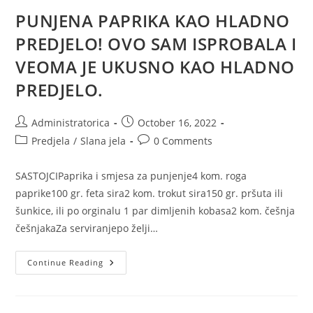
PUNJENA PAPRIKA KAO HLADNO
PREDJELO! OVO SAM ISPROBALA I
VEOMA JE UKUSNO KAO HLADNO
PREDJELO.
Post
Post
Administratorica
October 16, 2022
author:
published:
Post
Post
Predjela
/
Slana jela
0 Comments
category:
comments:
SASTOJCIPaprika i smjesa za punjenje4 kom. roga
paprike100 gr. feta sira2 kom. trokut sira150 gr. pršuta ili
šunkice, ili po orginalu 1 par dimljenih kobasa2 kom. češnja
češnjakaZa serviranjepo želji…
PUNJENA
Continue Reading
PAPRIKA
KAO
HLADNO
PREDJELO!
OVO