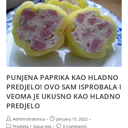
ISPROBALA
I
VEOMA
JE
UKUSNO
KAO
HLADNO
PREDJELO.
PUNJENA PAPRIKA KAO HLADNO
PREDJELO! OVO SAM ISPROBALA I
VEOMA JE UKUSNO KAO HLADNO
PREDJELO
Post
Post
Administratorica
January 15, 2022
author:
published:
Post
Post
Predjela
/
Slana jela
0 Comments