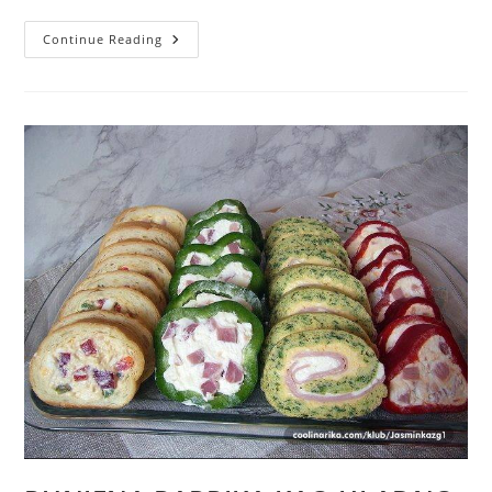
PUNJENA
Continue Reading
PAPRIKA
KAO
HLADNO
PREDJELO!
OVO
SAM
ISPROBALA
I
VEOMA
JE
UKUSNO
KAO
HLADNO
PREDJELO