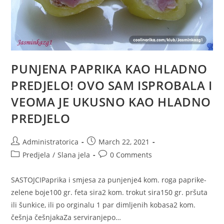
PUNJENA PAPRIKA KAO HLADNO
PREDJELO! OVO SAM ISPROBALA I
VEOMA JE UKUSNO KAO HLADNO
PREDJELO
Post
Post
Administratorica
March 22, 2021
author:
published:
Post
Post
Predjela
/
Slana jela
0 Comments
category:
comments:
SASTOJCIPaprika i smjesa za punjenje4 kom. roga paprike-
zelene boje100 gr. feta sira2 kom. trokut sira150 gr. pršuta
ili šunkice, ili po orginalu 1 par dimljenih kobasa2 kom.
češnja češnjakaZa serviranjepo…