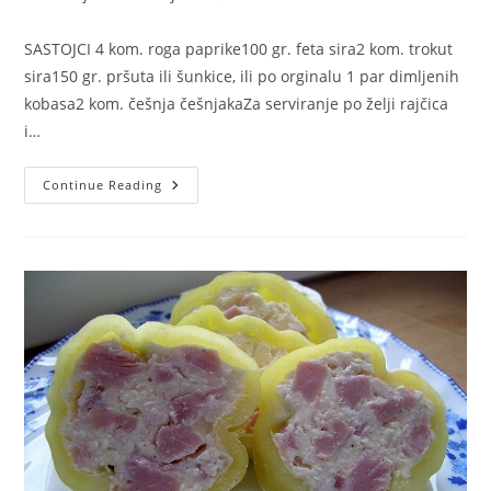
category:
comments:
SASTOJCI 4 kom. roga paprike100 gr. feta sira2 kom. trokut
sira150 gr. pršuta ili šunkice, ili po orginalu 1 par dimljenih
kobasa2 kom. češnja češnjakaZa serviranje po želji rajčica
i…
PUNJENA
Continue Reading
PAPRIKA
KAO
HLADNO
PREDJELO!
OVO
SAM
ISPROBALA
I
VEOMA
JE
UKUSNO
KAO
HLADNO
PREDJELO