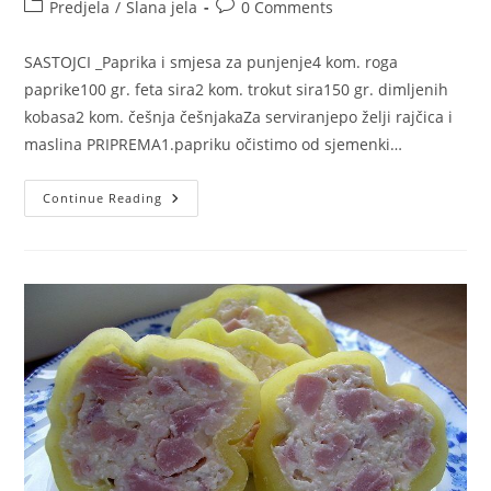
author:
published:
Post
Post
Predjela
/
Slana jela
0 Comments
category:
comments:
SASTOJCI _Paprika i smjesa za punjenje4 kom. roga
paprike100 gr. feta sira2 kom. trokut sira150 gr. dimljenih
kobasa2 kom. češnja češnjakaZa serviranjepo želji rajčica i
maslina PRIPREMA1.papriku očistimo od sjemenki…
PUNJENA
Continue Reading
PAPRIKA
KAO
HLADNO
PREDJELO!
OVO
SAM
ISPROBALA
I
VEOMA
JE
UKUSNO
KAO
HLADNO
PREDJELO