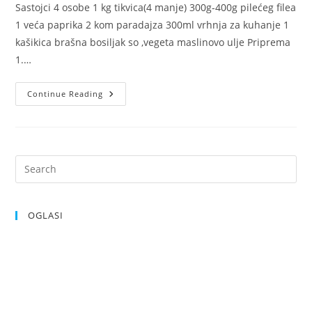
Sastojci 4 osobe 1 kg tikvica(4 manje) 300g-400g pilećeg filea
1 veća paprika 2 kom paradajza 300ml vrhnja za kuhanje 1
kašikica brašna bosiljak so ,vegeta maslinovo ulje Priprema
1.…
Tikvice
Continue Reading
I
Piletina
Iz
Rerne
OGLASI