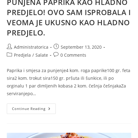
PUNJENA PAPRIKA KAO HLADNO
PREDJELO! OVO SAM ISPROBALA I
VEOMA JE UKUSNO KAO HLADNO
PREDJELO.
Post
Post
Administratorica
September 13, 2020
author:
published:
Post
Post
Predjela
/
Salate
0 Comments
category:
comments:
Paprika i smjesa za punjenje4 kom. roga paprike100 gr. feta
sira2 kom. trokut sira150 gr. pršuta ili šunkice, ili po
orginalu 1 par dimljenih kobasa 2 kom. češnja češnjakaZa
serviranjepo…
PUNJENA
Continue Reading
PAPRIKA
KAO
HLADNO
PREDJELO!
OVO
SAM