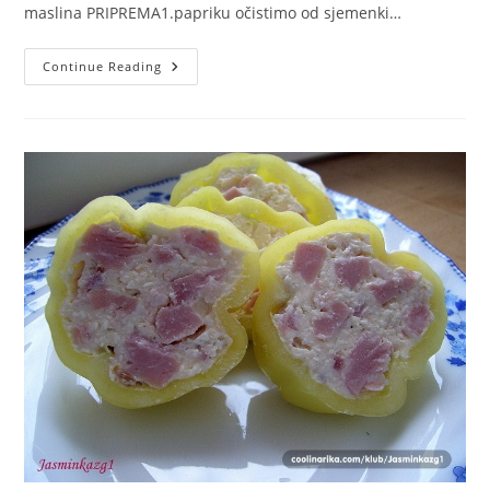
maslina PRIPREMA1.papriku očistimo od sjemenki…
PUNJENA
Continue Reading
PAPRIKA
KAO
HLADNO
PREDJELO!
OVO
SAM
ISPROBALA
I
VEOMA
JE
UKUSNO
KAO
HLADNO
PREDJELO