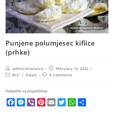
Punjene polumjesec kiflice
(prhke)
Post
Post
Administratorica
February 10, 2022
author:
published:
Post
Post
Brzi
/
Kolači
0 Comments
category:
comments:
Podijelite sa prijateljima:
F
M
Vi
Pi
E
T
W
S
a
e
b
nt
m
w
h
h