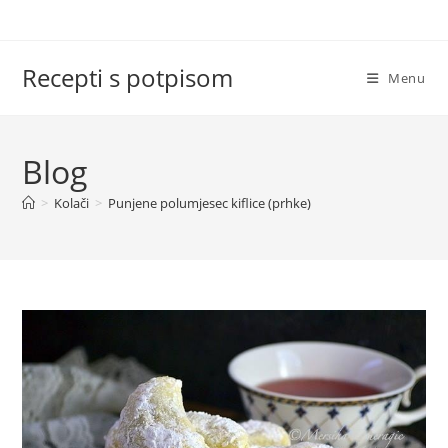
Skip
to
content
Recepti s potpisom
Menu
Blog
>
Kolači
>
Punjene polumjesec kiflice (prhke)