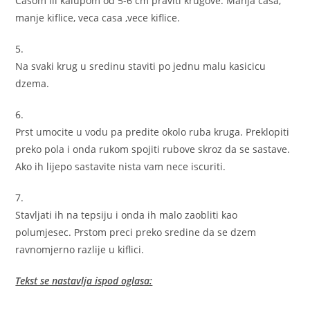
Casom ili kalupom od 5-6 cm praviti krugove. Manja casa,
manje kiflice, veca casa ,vece kiflice.
5.
Na svaki krug u sredinu staviti po jednu malu kasicicu
dzema.
6.
Prst umocite u vodu pa predite okolo ruba kruga. Preklopiti
preko pola i onda rukom spojiti rubove skroz da se sastave.
Ako ih lijepo sastavite nista vam nece iscuriti.
7.
Stavljati ih na tepsiju i onda ih malo zaobliti kao
polumjesec. Prstom preci preko sredine da se dzem
ravnomjerno razlije u kiflici.
Tekst se nastavlja ispod oglasa: