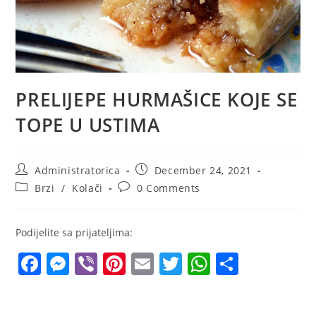
PRELIJEPE HURMAŠICE KOJE SE
TOPE U USTIMA
Post
Post
Administratorica
December 24, 2021
author:
published:
Post
Post
Brzi
/
Kolači
0 Comments
category:
comments:
Podijelite sa prijateljima:
F
M
Vi
Pi
E
T
W
S
a
e
b
nt
m
w
h
h
c
ss
er
er
ai
itt
at
ar