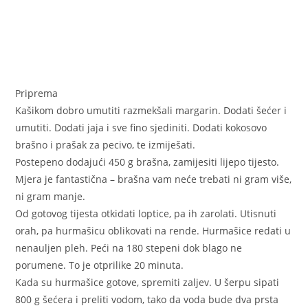
Priprema
Kašikom dobro umutiti razmekšali margarin. Dodati šećer i
umutiti. Dodati jaja i sve fino sjediniti. Dodati kokosovo
brašno i prašak za pecivo, te izmiješati.
Postepeno dodajući 450 g brašna, zamijesiti lijepo tijesto.
Mjera je fantastična – brašna vam neće trebati ni gram više,
ni gram manje.
Od gotovog tijesta otkidati loptice, pa ih zarolati. Utisnuti
orah, pa hurmašicu oblikovati na rende. Hurmašice redati u
nenauljen pleh. Peći na 180 stepeni dok blago ne
porumene. To je otprilike 20 minuta.
Kada su hurmašice gotove, spremiti zaljev. U šerpu sipati
800 g šećera i preliti vodom, tako da voda bude dva prsta