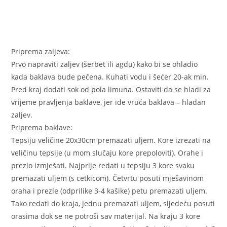
Priprema zaljeva:
Prvo napraviti zaljev (šerbet ili agdu) kako bi se ohladio
kada baklava bude pečena. Kuhati vodu i šećer 20-ak min.
Pred kraj dodati sok od pola limuna. Ostaviti da se hladi za
vrijeme pravljenja baklave, jer ide vruća baklava – hladan
zaljev.
Priprema baklave:
Tepsiju veličine 20x30cm premazati uljem. Kore izrezati na
veličinu tepsije (u mom slučaju kore prepoloviti). Orahe i
prezlo izmješati. Najprije redati u tepsiju 3 kore svaku
premazati uljem (s cetkicom). Četvrtu posuti mješavinom
oraha i prezle (odprilike 3-4 kašike) petu premazati uljem.
Tako redati do kraja, jednu premazati uljem, sljedeću posuti
orasima dok se ne potroši sav materijal. Na kraju 3 kore