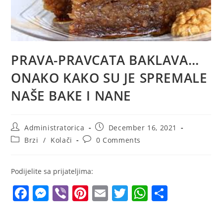
PRAVA-PRAVCATA BAKLAVA…
ONAKO KAKO SU JE SPREMALE
NAŠE BAKE I NANE
Post
Post
Administratorica
December 16, 2021
author:
published:
Post
Post
Brzi
/
Kolači
0 Comments
category:
comments:
Podijelite sa prijateljima:
F
M
Vi
Pi
E
T
W
S
a
e
b
nt
m
w
h
h