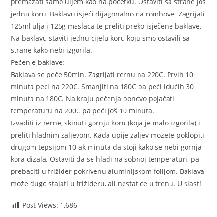
premazati samo uljem kao na početku. Ostaviti sa strane još
jednu koru. Baklavu isjeći dijagonalno na rombove. Zagrijati
125ml ulja i 125g maslaca te preliti preko isječene baklave.
Na baklavu staviti jednu cijelu koru koju smo ostavili sa
strane kako nebi izgorila.
Pečenje baklave:
Baklava se peče 50min. Zagrijati rernu na 220C. Prvih 10
minuta peći na 220C. Smanjiti na 180C pa peći idućih 30
minuta na 180C. Na kraju pečenja ponovo pojačati
temperaturu na 200C pa peći još 10 minuta.
Izvaditi iz rerne, skinuti gornju koru (koja je malo izgorila) i
preliti hladnim zaljevom. Kada upije zaljev mozete poklopiti
drugom tepsijom 10-ak minuta da stoji kako se nebi gornja
kora dizala. Ostaviti da se hladi na sobnoj temperaturi, pa
prebaciti u frižider pokrivenu aluminijskom folijom. Baklava
može dugo stajati u frižideru, ali nestat ce u trenu. U slast!
Post Views:
1,686