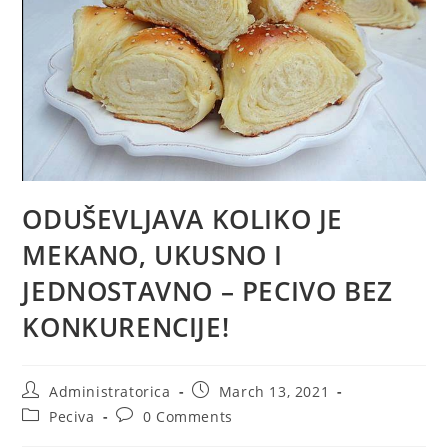
ODUŠEVLJAVA KOLIKO JE
MEKANO, UKUSNO I
JEDNOSTAVNO – PECIVO BEZ
KONKURENCIJE!
Post
Post
Administratorica
March 13, 2021
author:
published:
Post
Post
Peciva
0 Comments
category:
comments: