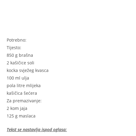
Potrebno:
Tijesto:
850 g brašna
2 kašičice soli
kocka svježeg kvasca
100 ml ulja
pola litre mlijeka
kašičica šećera
Za premazivanje:
2 kom jaja
125 g maslaca
Tekst se nastavlja ispod oglasa: