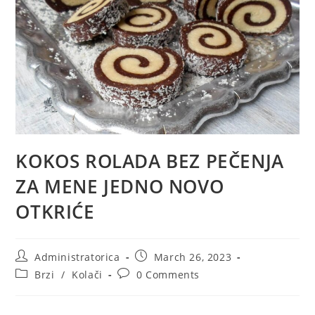
KOKOS ROLADA BEZ PEČENJA
ZA MENE JEDNO NOVO
OTKRIĆE
Post
Post
Administratorica
March 26, 2023
author:
published:
Post
Post
Brzi
/
Kolači
0 Comments
category:
comments: