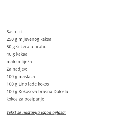
Sastojci
250 g mljevenog keksa
50 g šećera u prahu
40 g kakaa
malo mlijeka
Za nadjev:
100 g maslaca
100 g Lino lade kokos
100 g Kokosova brašna Dolcela
kokos za posipanje
Tekst se nastavlja ispod oglasa: