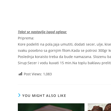
Tekst se nastavlja ispod oglasa:
Priprema:
Kore podeliti na pola.Jaja umutiti, dodati secer, ulje, kis
svaku posebno sa gornjim filom.Kada se potrosi 300gr kor
Poslednja koraisto treba da bude namazana. Slozenu bakl
Sirup:Secer i vodu kuvati 15 min.Na toplu baklavu prelit
Post Views:
1,083
YOU MIGHT ALSO LIKE