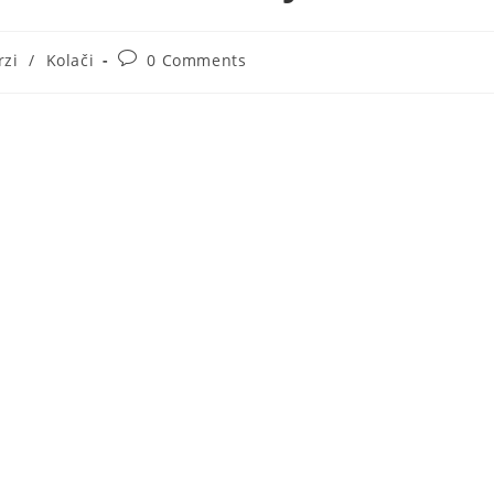
Post
rzi
/
Kolači
0 Comments
ory:
comments: