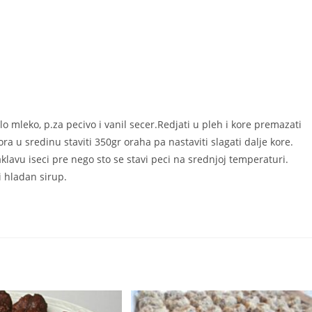
elo mleko, p.za pecivo i vanil secer.Redjati u pleh i kore premazati
a u sredinu staviti 350gr oraha pa nastaviti slagati dalje kore.
avu iseci pre nego sto se stavi peci na srednjoj temperaturi.
i hladan sirup.