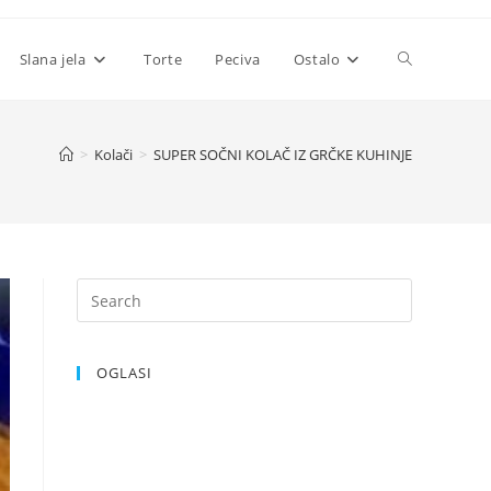
Toggle
Slana jela
Torte
Peciva
Ostalo
website
>
Kolači
>
SUPER SOČNI KOLAČ IZ GRČKE KUHINJE
search
OGLASI