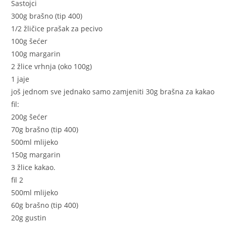
Sastojci
300g brašno (tip 400)
1/2 žličice prašak za pecivo
100g šećer
100g margarin
2 žlice vrhnja (oko 100g)
1 jaje
još jednom sve jednako samo zamjeniti 30g brašna za kakao
fil:
200g šećer
70g brašno (tip 400)
500ml mlijeko
150g margarin
3 žlice kakao.
fil 2
500ml mlijeko
60g brašno (tip 400)
20g gustin