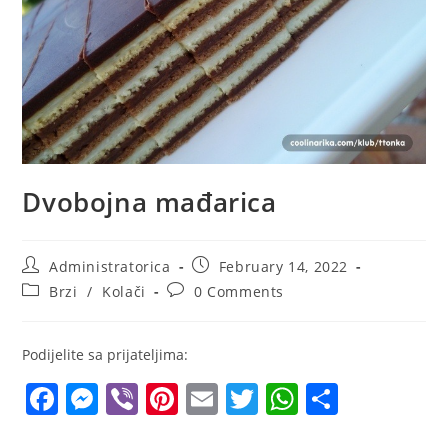
Dvobojna mađarica
Post
Post
Administratorica
February 14, 2022
author:
published:
Post
Post
Brzi
/
Kolači
0 Comments
category:
comments:
Podijelite sa prijateljima:
F
M
Vi
Pi
E
T
W
S
a
e
b
nt
m
w
h
h