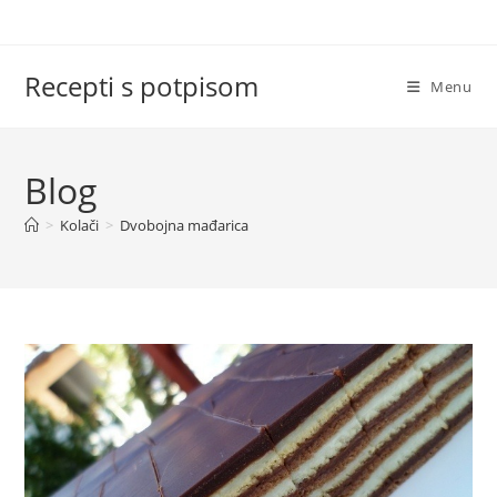
Skip
to
content
Recepti s potpisom
Menu
Blog
>
Kolači
>
Dvobojna mađarica