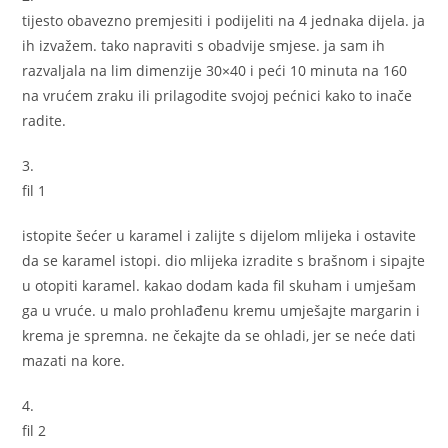
tijesto obavezno premjesiti i podijeliti na 4 jednaka dijela. ja
ih izvažem. tako napraviti s obadvije smjese. ja sam ih
razvaljala na lim dimenzije 30×40 i peći 10 minuta na 160
na vrućem zraku ili prilagodite svojoj pećnici kako to inače
radite.
3.
fil 1
istopite šećer u karamel i zalijte s dijelom mlijeka i ostavite
da se karamel istopi. dio mlijeka izradite s brašnom i sipajte
u otopiti karamel. kakao dodam kada fil skuham i umješam
ga u vruće. u malo prohlađenu kremu umješajte margarin i
krema je spremna. ne čekajte da se ohladi, jer se neće dati
mazati na kore.
4.
fil 2