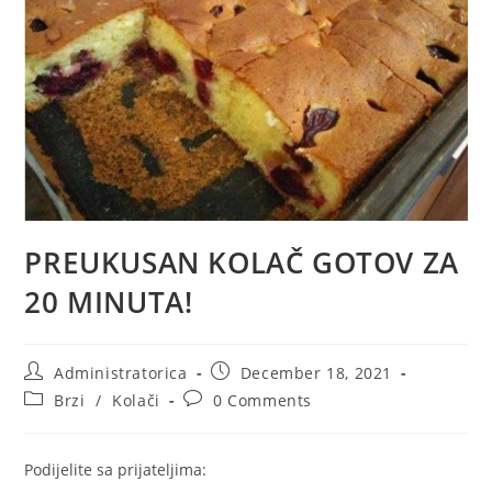
PREUKUSAN KOLAČ GOTOV ZA
20 MINUTA!
Post
Post
Administratorica
December 18, 2021
author:
published:
Post
Post
Brzi
/
Kolači
0 Comments
category:
comments:
Podijelite sa prijateljima: