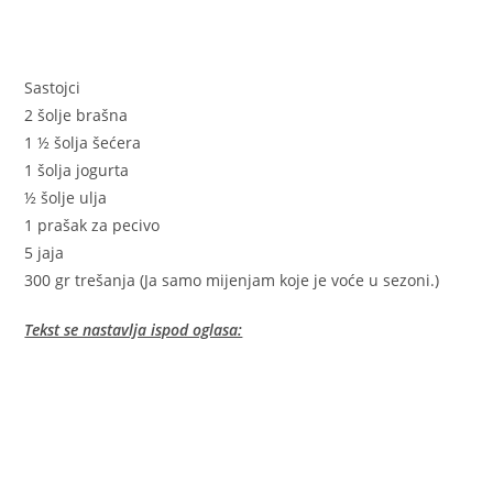
Sastojci
2 šolje brašna
1 ½ šolja šećera
1 šolja jogurta
½ šolje ulja
1 prašak za pecivo
5 jaja
300 gr trešanja (Ja samo mijenjam koje je voće u sezoni.)
Tekst se nastavlja ispod oglasa: