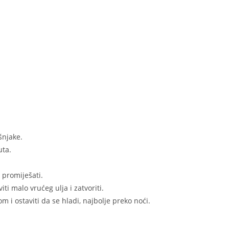
ešnjake.
uta.
 promiješati.
ti malo vrućeg ulja i zatvoriti.
m i ostaviti da se hladi, najbolje preko noći.