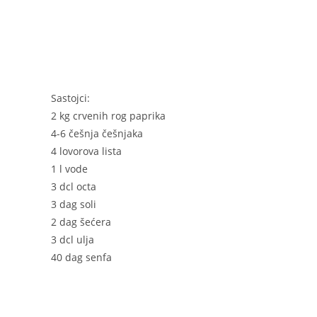
k
Sastojci:
2 kg crvenih rog paprika
4-6 češnja češnjaka
4 lovorova lista
1 l vode
3 dcl octa
3 dag soli
2 dag šećera
3 dcl ulja
40 dag senfa