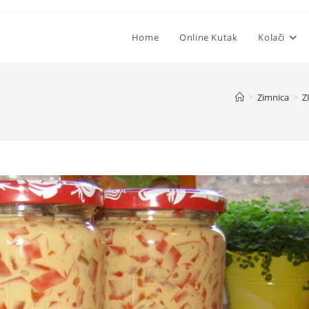
Home
Online Kutak
Kolači
>
Zimnica
>
Z