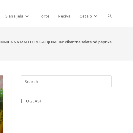
Toggle
Slana jela
Torte
Peciva
Ostalo
website
IMNICA NA MALO DRUGAČIJI NAČIN: Pikantna salata od paprika
search
OGLASI