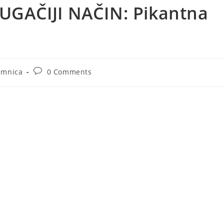
GAČIJI NAČIN: Pikantna
Post
imnica
0 Comments
ory:
comments: