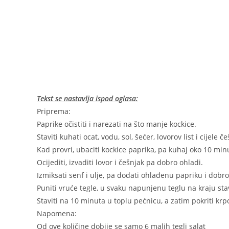
Tekst se nastavlja ispod oglasa:
Priprema:
Paprike očistiti i narezati na što manje kockice.
Staviti kuhati ocat, vodu, sol, šećer, lovorov list i cijele č
Kad provri, ubaciti kockice paprika, pa kuhaj oko 10 min
Ocijediti, izvaditi lovor i češnjak pa dobro ohladi.
Izmiksati senf i ulje, pa dodati ohlađenu papriku i dobro
Puniti vruće tegle, u svaku napunjenu teglu na kraju stavi
Staviti na 10 minuta u toplu pećnicu, a zatim pokriti krpo
Napomena:
Od ove količine dobije se samo 6 malih tegli salat