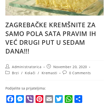
ZAGREBAČKE KREMŠNITE ZA
SAMO POLA SATA PRAVIM IH
VEĆ DRUGI PUT U SEDAM
DANA!!!
Post
Post
Administratorica
November 20, 2020
author:
published:
Post
Post
Brzi
/
Kolači
/
Kremasti
0 Comments
category:
comments:
Podijelite sa prijateljima:
F
M
Vi
Pi
E
T
W
S
a
e
b
nt
m
w
h
h