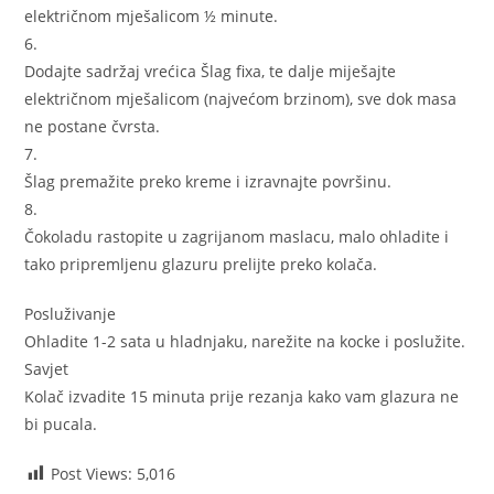
električnom mješalicom ½ minute.
6.
Dodajte sadržaj vrećica Šlag fixa, te dalje miješajte
električnom mješalicom (najvećom brzinom), sve dok masa
ne postane čvrsta.
7.
Šlag premažite preko kreme i izravnajte površinu.
8.
Čokoladu rastopite u zagrijanom maslacu, malo ohladite i
tako pripremljenu glazuru prelijte preko kolača.
Posluživanje
Ohladite 1-2 sata u hladnjaku, narežite na kocke i poslužite.
Savjet
Kolač izvadite 15 minuta prije rezanja kako vam glazura ne
bi pucala.
Post Views:
5,016