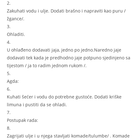
2.
Zakuhati vodu i ulje. Dodati brašno i napraviti kao puru /
žgance/.
3.
Ohladiti.
4.
U ohlađeno dodavati jaja, jedno po jedno.Naredno jaje
dodavati tek kada je predhodno jaje potpuno sjedinjeno sa
tijestom / ja to radim jednom rukom /.
5.
Agda:
6.
Kuhati šećer i vodu do potrebne gustoće. Dodati kriške
limuna i pustiti da se ohladi.
7.
Postupak rada:
8.
Zagrijati ulje i u njega stavljati komade/tulumbe/ . Komade