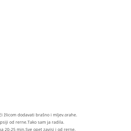
ući žlicom dodavati brašno i mljev.orahe.
epsiji od rerne.Tako sam ja radila.
a 20-25 min.Sve opet zavisi i od rerne.