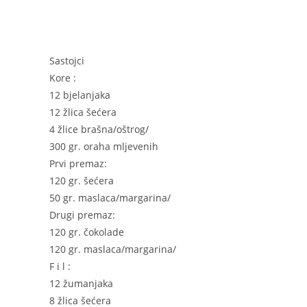
Sastojci
Kore :
12 bjelanjaka
12 žlica šećera
4 žlice brašna/oštrog/
300 gr. oraha mljevenih
Prvi premaz:
120 gr. šećera
50 gr. maslaca/margarina/
Drugi premaz:
120 gr. čokolade
120 gr. maslaca/margarina/
F i l :
12 žumanjaka
8 žlica šećera