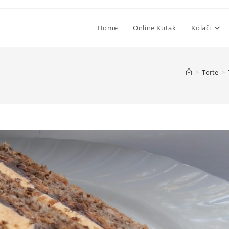
Home
Online Kutak
Kolači
>
Torte
>