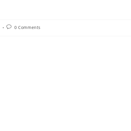
Post
e
0 Comments
:
comments: