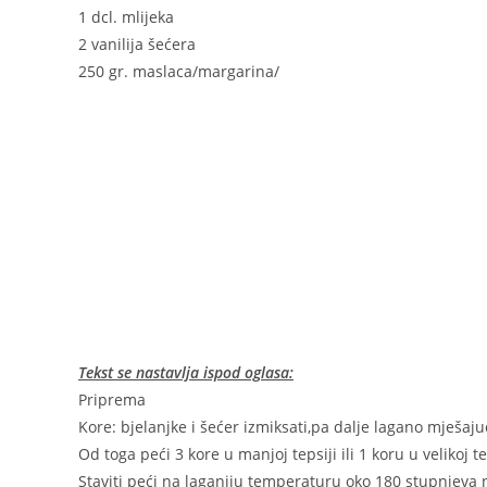
1 dcl. mlijeka
2 vanilija šećera
250 gr. maslaca/margarina/
Tekst se nastavlja ispod oglasa:
Priprema
Kore: bjelanjke i šećer izmiksati,pa dalje lagano mješaj
Od toga peći 3 kore u manjoj tepsiji ili 1 koru u velikoj t
Staviti peći na laganiju temperaturu oko 180 stupnjeva n