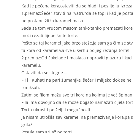
Kad je pečena kora,ostaviti da se hladi i poslije ju izrezat
1.premaz:Šećer staviti na “vatru”da se topi i kad je po
ne postane žitka karamel masa.
Sada sa tom vrućom masom tanko,tanko premazati kore.Ča
moći rezati lijepe šnite torte.
Pošto se taj karamel jako brzo steže,ja sam ga čim se s
ta kora od karamela,a sve u svrhu boljeg rezanja torte!
2.premaz:Od čokolade i maslaca napraviti glazuru i kad
karamelu.
Ostaviti da se stegne …
F i l : Kuhati na pari žumanjke, šećer i mlijeko dok se 
izmiksati.
Zatim se filom mažu sve tri kore na kojima je već špinani
Fila ima dovoljno da se može bogato namazati cijela tort
Tortu ukrasiti po želji i mogućnosti.
Ja nisam utrošila sav karamel na premazivanje kora,pa s
grilaž.
Posula sam grilaž po torti