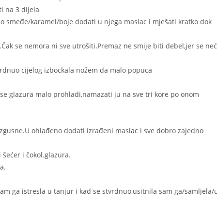
i na 3 dijela
stao smeđe/karamel/boje dodati u njega maslac i mješati kratko dok
k se nemora ni sve utrošiti.Premaz ne smije biti debel,jer se ne
tvrdnuo cijelog izbockala nožem da malo popuca
 se glazura malo prohladi,namazati ju na sve tri kore po onom
ne zgusne.U ohlađeno dodati izrađeni maslac i sve dobro zajedno
 šećer i čokol.glazura.
a.
am ga istresla u tanjur i kad se stvrdnuo,usitnila sam ga/samljela/