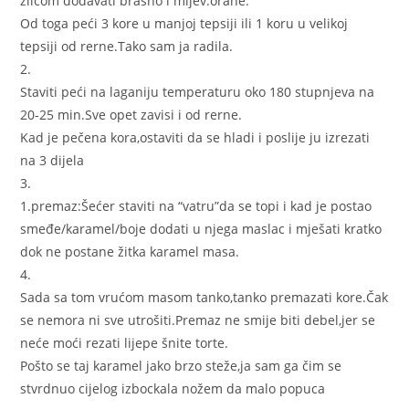
žlicom dodavati brašno i mljev.orahe.
Od toga peći 3 kore u manjoj tepsiji ili 1 koru u velikoj
tepsiji od rerne.Tako sam ja radila.
2.
Staviti peći na laganiju temperaturu oko 180 stupnjeva na
20-25 min.Sve opet zavisi i od rerne.
Kad je pečena kora,ostaviti da se hladi i poslije ju izrezati
na 3 dijela
3.
1.premaz:Šećer staviti na “vatru”da se topi i kad je postao
smeđe/karamel/boje dodati u njega maslac i mješati kratko
dok ne postane žitka karamel masa.
4.
Sada sa tom vrućom masom tanko,tanko premazati kore.Čak
se nemora ni sve utrošiti.Premaz ne smije biti debel,jer se
neće moći rezati lijepe šnite torte.
Pošto se taj karamel jako brzo steže,ja sam ga čim se
stvrdnuo cijelog izbockala nožem da malo popuca