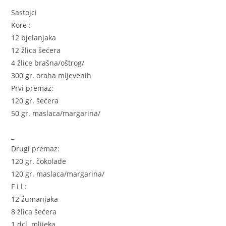
Sastojci
Kore :
12 bjelanjaka
12 žlica šećera
4 žlice brašna/oštrog/
300 gr. oraha mljevenih
Prvi premaz:
120 gr. šećera
50 gr. maslaca/margarina/
_
Drugi premaz:
120 gr. čokolade
120 gr. maslaca/margarina/
F i l :
12 žumanjaka
8 žlica šećera
1 dcl. mlijeka