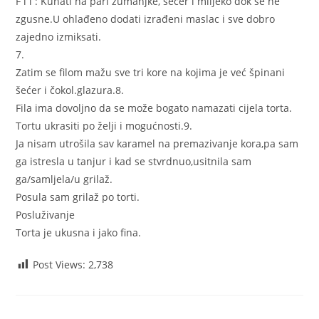
F i l : Kuhati na pari žumanjke, šećer i mlijeko dok se ne
zgusne.U ohlađeno dodati izrađeni maslac i sve dobro
zajedno izmiksati.
7.
Zatim se filom mažu sve tri kore na kojima je već špinani
šećer i čokol.glazura.8.
Fila ima dovoljno da se može bogato namazati cijela torta.
Tortu ukrasiti po želji i mogućnosti.9.
Ja nisam utrošila sav karamel na premazivanje kora,pa sam
ga istresla u tanjur i kad se stvrdnuo,usitnila sam
ga/samljela/u grilaž.
Posula sam grilaž po torti.
Posluživanje
Torta je ukusna i jako fina.
Post Views:
2,738