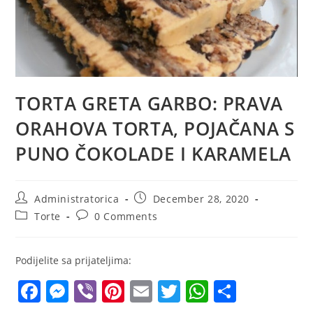
TORTA GRETA GARBO: PRAVA
ORAHOVA TORTA, POJAČANA S
PUNO ČOKOLADE I KARAMELA
Post
Post
Administratorica
December 28, 2020
author:
published:
Post
Post
Torte
0 Comments
category:
comments:
Podijelite sa prijateljima:
F
M
Vi
Pi
E
T
W
S