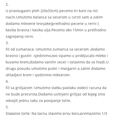
2.
U pravougaoni pleh {20x33cm} pecemo tri kore na isti
nacin.Umutimo belanca sa secerom u cvrsti sam a zatim
dodamo mlevene lesnjake{prethodno pecene u rerni }
kasika brasna i kasika ulja.Pecemo oko 15min u prethodno
zagrejanoj rerni.
3.
Fil od zumanaca: Umutimo zumanca sa secerom ,dodamo
brasno i gustin -sjedinimo,ovo sipamo u prokljucalo mleko i
kuvamo krem,dodamo vanilin secer i ostavimo da se hladi.U
drugu posudu umutimo puter i margarin a zatim dodamo
ohladjeni krem i sjedinimo mikserom.
4.
Fil sa grilijazom :Umutimo slatku pavlaku vodeci racuna da
ne bude precvrsta.Dodamo usitnjeni grilijaz od kojeg smo
odvojili jednu saku za posipanje torte.
5.
Slaganje torte: Na tacnu stavimo prvu koru,premazemo 1/3