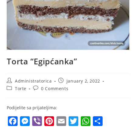
Torta “Egipćanka”
Post
Post
Administratorica
January 2, 2022
author:
published:
Post
Post
Torte
0 Comments
category:
comments:
Podijelite sa prijateljima:
F
M
Vi
Pi
E
T
W
S
a
e
b
nt
m
w
h
h