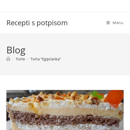
Skip
to
content
Recepti s potpisom
Menu
Blog
>
Torte
>
Torta “Egipćanka”