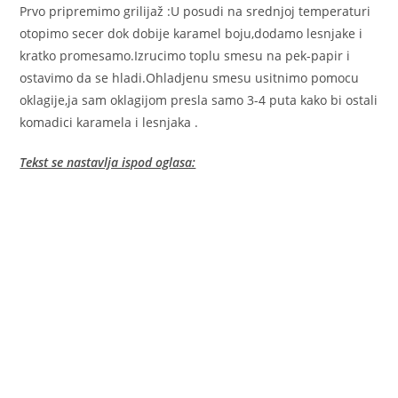
Prvo pripremimo grilijaž :U posudi na srednjoj temperaturi
otopimo secer dok dobije karamel boju,dodamo lesnjake i
kratko promesamo.Izrucimo toplu smesu na pek-papir i
ostavimo da se hladi.Ohladjenu smesu usitnimo pomocu
oklagije,ja sam oklagijom presla samo 3-4 puta kako bi ostali
komadici karamela i lesnjaka .
Tekst se nastavlja ispod oglasa: