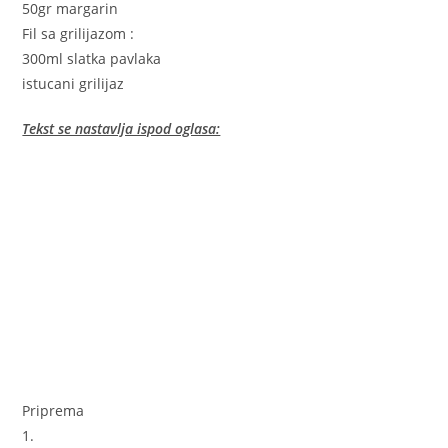
50gr margarin
Fil sa grilijazom :
300ml slatka pavlaka
istucani grilijaz
Tekst se nastavlja ispod oglasa:
Priprema
1.