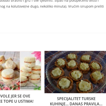
odati brašno i griz i sve sjediniti. Sipati na polupečeno testo i
enog na kolutove(ne dugo, nekoliko minuta). Vrućim sirupom preliti
H VOLE JER SE OVE
SPECIJALITET TURSKE
CE TOPE U USTIMA!
KUHINJE… DANAS PRAVILA…