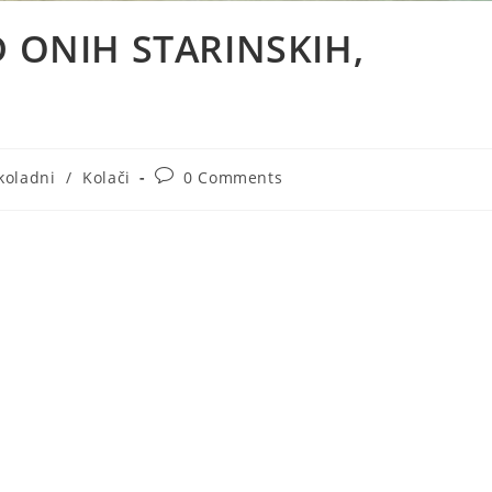
D ONIH STARINSKIH,
Post
koladni
/
Kolači
0 Comments
ry:
comments: