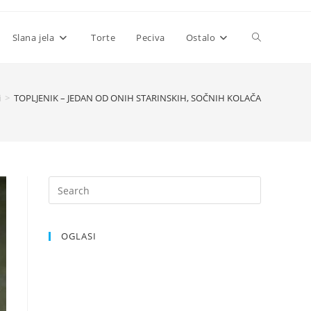
Toggle
Slana jela
Torte
Peciva
Ostalo
website
i
>
TOPLJENIK – JEDAN OD ONIH STARINSKIH, SOČNIH KOLAČA
search
OGLASI