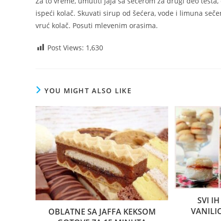
Za to vreme, umutiti jaja sa šećerom za drugi deo testa, d
ispeći kolač. Skuvati sirup od šećera, vode i limuna seč
vruć kolač. Posuti mlevenim orasima.
Post Views:
1,630
YOU MIGHT ALSO LIKE
SVI I
VANILI
OBLATNE SA JAFFA KEKSOM