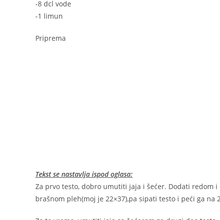
-8 dcl vode
-1 limun
Priprema
Tekst se nastavlja ispod oglasa:
Za prvo testo, dobro umutiti jaja i šećer. Dodati redom i
brašnom pleh(moj je 22×37),pa sipati testo i peći ga na