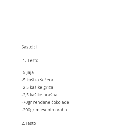
o
er
p
k
Sastojci
Testo
-5 jaja
-5 kašika šećera
-2,5 kašike griza
-2,5 kašike brašna
-70gr rendane čokolade
-200gr mlevenih oraha
2.Testo