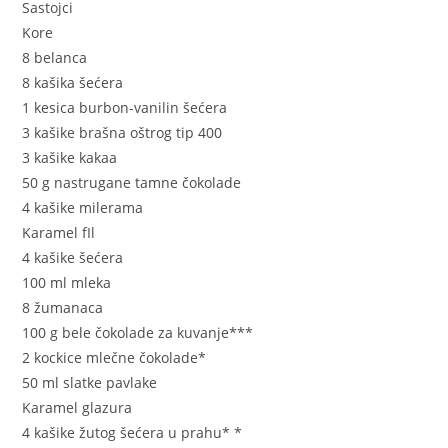
Sastojci
Kore
8 belanca
8 kašika šećera
1 kesica burbon-vanilin šećera
3 kašike brašna oštrog tip 400
3 kašike kakaa
50 g nastrugane tamne čokolade
4 kašike milerama
Karamel fIl
4 kašike šećera
100 ml mleka
8 žumanaca
100 g bele čokolade za kuvanje***
2 kockice mlečne čokolade*
50 ml slatke pavlake
Karamel glazura
4 kašike žutog šećera u prahu* *