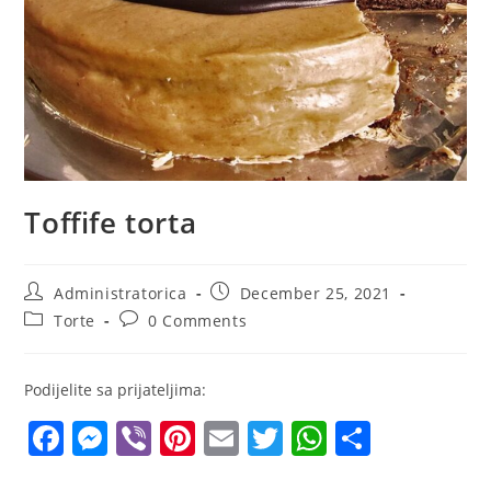
Toffife torta
Post
Post
Administratorica
December 25, 2021
author:
published:
Post
Post
Torte
0 Comments
category:
comments:
Podijelite sa prijateljima:
F
M
Vi
Pi
E
T
W
S
a
e
b
nt
m
w
h
h