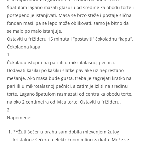
Špatulom lagano mazati glazuru od sredine ka obodu torte i
postepeno je istanjivati. Masa se brzo steže i postaje slična
fondan masi, pa se lepo može oblikovati, samo je bitno da
se malo po malo istanjuje.
Ostaviti u frižideru 15 minuta i “postaviti” čokoladnu “kapu”.
Čokoladna kapa
1.
Čokoladu istopiti na pari ili u mikrotalasnoj pećnici.
Dodavati kašiku po kašiku slatke pavlake uz neprestano
mešanje. Ako masa bude gusta, treba je zagrejati kratko na
pari ili u mikrotalasnoj pećnici, a zatim je izliti na sredinu
torte. Lagano špatulom razmazati od centra ka obodu torte,
na oko 2 centimetra od ivica torte. Ostaviti u frižideru.
2.
Napomene:
**Žuti šećer u prahu sam dobila mlevenjem žutog
kristalnog šećera u električnom mlinu za kafu. Može se