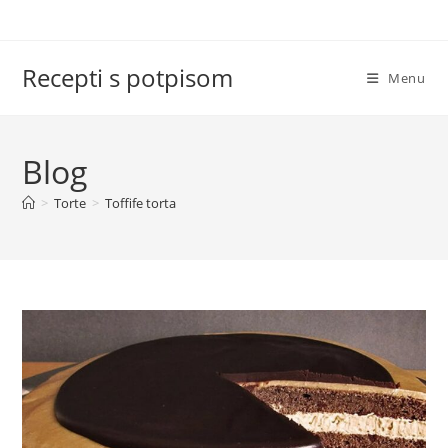
Skip
to
content
Recepti s potpisom
Menu
Blog
>
Torte
>
Toffife torta