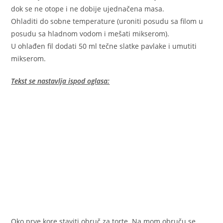
dok se ne otope i ne dobije ujednačena masa.
Ohladiti do sobne temperature (uroniti posudu sa filom u
posudu sa hladnom vodom i mešati mikserom).
U ohlađen fil dodati 50 ml tečne slatke pavlake i umutiti
mikserom.
Tekst se nastavlja ispod oglasa:
Oko prve kore staviti obruč za torte. Na mom obruču se