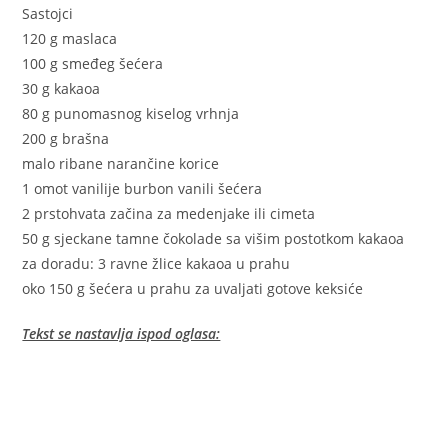
Sastojci
120 g maslaca
100 g smeđeg šećera
30 g kakaoa
80 g punomasnog kiselog vrhnja
200 g brašna
malo ribane narančine korice
1 omot vanilije burbon vanili šećera
2 prstohvata začina za medenjake ili cimeta
50 g sjeckane tamne čokolade sa višim postotkom kakaoa
za doradu: 3 ravne žlice kakaoa u prahu
oko 150 g šećera u prahu za uvaljati gotove keksiće
Tekst se nastavlja ispod oglasa: