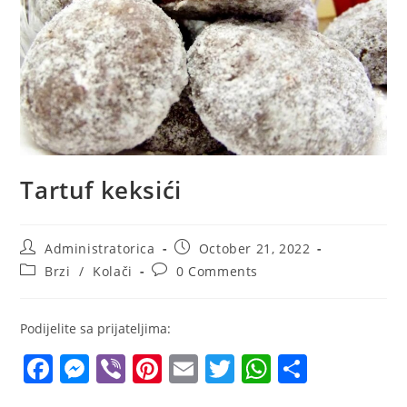
Tartuf keksići
Post
Post
Administratorica
October 21, 2022
author:
published:
Post
Post
Brzi
/
Kolači
0 Comments
category:
comments:
Podijelite sa prijateljima:
F
M
Vi
Pi
E
T
W
S
a
e
b
nt
m
w
h
h