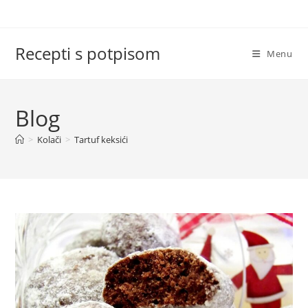
Skip
to
content
Recepti s potpisom
Menu
Blog
>
Kolači
>
Tartuf keksići