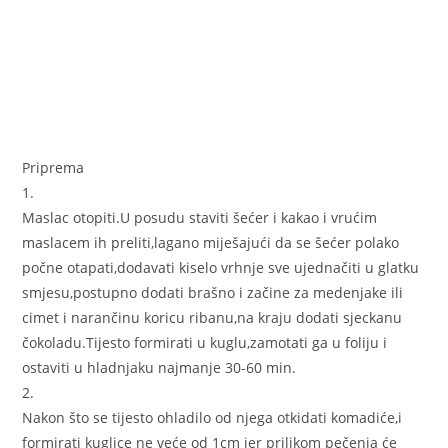
Priprema
1.
Maslac otopiti.U posudu staviti šećer i kakao i vrućim
maslacem ih preliti,lagano miješajući da se šećer polako
počne otapati,dodavati kiselo vrhnje sve ujednačiti u glatku
smjesu,postupno dodati brašno i začine za medenjake ili
cimet i narančinu koricu ribanu,na kraju dodati sjeckanu
čokoladu.Tijesto formirati u kuglu,zamotati ga u foliju i
ostaviti u hladnjaku najmanje 30-60 min.
2.
Nakon što se tijesto ohladilo od njega otkidati komadiće,i
formirati kuglice ne veće od 1cm jer prilikom pečenja će