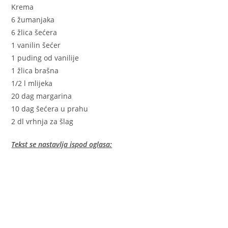
Krema
6 žumanjaka
6 žlica šećera
1 vanilin šećer
1 puding od vanilije
1 žlica brašna
1/2 l mlijeka
20 dag margarina
10 dag šećera u prahu
2 dl vrhnja za šlag
Tekst se nastavlja ispod oglasa: