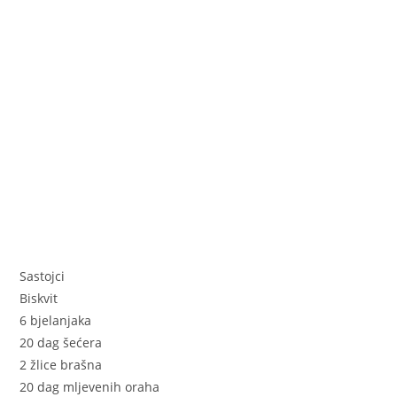
k
Sastojci
Biskvit
6 bjelanjaka
20 dag šećera
2 žlice brašna
20 dag mljevenih oraha