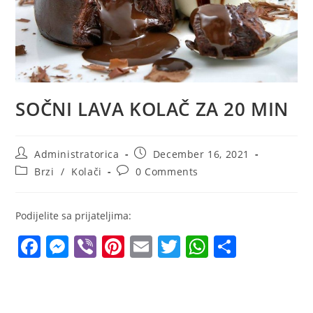
SOČNI LAVA KOLAČ ZA 20 MIN
Post
Post
Administratorica
December 16, 2021
author:
published:
Post
Post
Brzi
/
Kolači
0 Comments
category:
comments:
Podijelite sa prijateljima:
F
M
Vi
Pi
E
T
W
S
a
e
b
nt
m
w
h
h
c
ss
er
er
ai
itt
at
ar