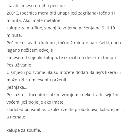
staviti smjesu u njih i peći na
200°C, (pećnica mora biti unaprijed zagrijana) točno 11
minuta. Ako imate metalne
kalupe za muffine, smanjite vrijeme pečenja na 9 ili 10
minuta.
Pečene ostaviti u kalupu , točno 2 minute na rešetki, onda
lagano nožićem odvojiti
smjesu od stijenki kalupa, te izručiti na desertni tanjurić.
Posluživanje
U smjesu po svome ukusu možete dodati Bailey’s likera ili
možda žlicu mljevenih prženih
lješnjaka…
Poslužite s tučenim slatkim vrhnjem i dekorirajte svježim
voćem. Još bolje je ako imate
sladoled od vanilije. Ukoliko želite probati ovaj kolač ispeći,
a nemate
kalupe za souffle,