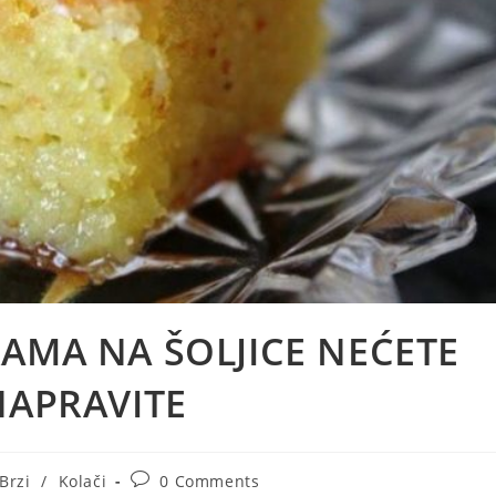
AMA NA ŠOLJICE NEĆETE
NAPRAVITE
t
Post
Brzi
/
Kolači
0 Comments