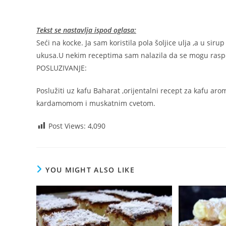
Tekst se nastavlja ispod oglasa:
Seći na kocke. Ja sam koristila pola šoljice ulja ,a u siru
ukusa.U nekim receptima sam nalazila da se mogu raspor
POSLUZIVANJE:
Poslužiti uz kafu Baharat ,orijentalni recept za kafu a
kardamomom i muskatnim cvetom.
Post Views:
4,090
YOU MIGHT ALSO LIKE