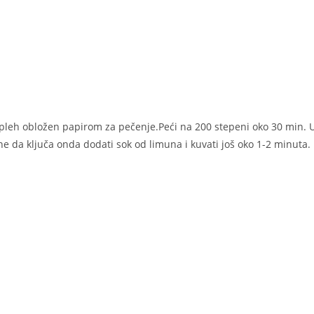
 u pleh obložen papirom za pečenje.Peći na 200 stepeni oko 30 min. 
 da ključa onda dodati sok od limuna i kuvati još oko 1-2 minuta.