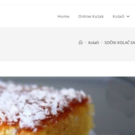
Home
Online Kutak
Kolači
>
Kolači
>
SOČNI KOLAČ SA