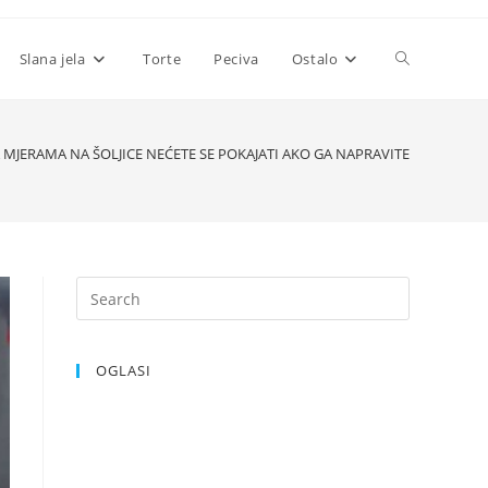
Toggle
Slana jela
Torte
Peciva
Ostalo
website
 MJERAMA NA ŠOLJICE NEĆETE SE POKAJATI AKO GA NAPRAVITE
search
OGLASI