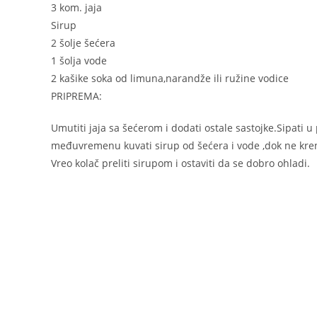
3 kom. jaja
Sirup
2 šolje šećera
1 šolja vode
2 kašike soka od limuna,narandže ili ružine vodice
PRIPREMA:
Umutiti jaja sa šećerom i dodati ostale sastojke.Sipati
međuvremenu kuvati sirup od šećera i vode ,dok ne krene
Vreo kolač preliti sirupom i ostaviti da se dobro ohladi.