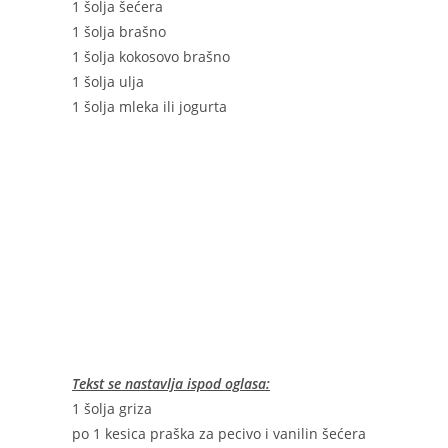
1 šolja šećera
1 šolja brašno
1 šolja kokosovo brašno
1 šolja ulja
1 šolja mleka ili jogurta
Tekst se nastavlja ispod oglasa:
1 šolja griza
po 1 kesica praška za pecivo i vanilin šećera