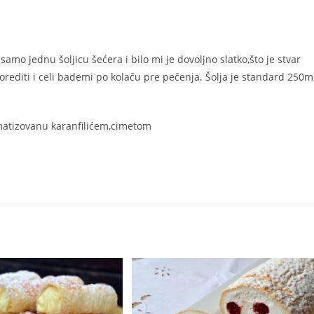
p samo jednu šoljicu šećera i bilo mi je dovoljno slatko,što je stvar
editi i celi bademi po kolaču pre pečenja. Šolja je standard 250m
romatizovanu karanfilićem,cimetom