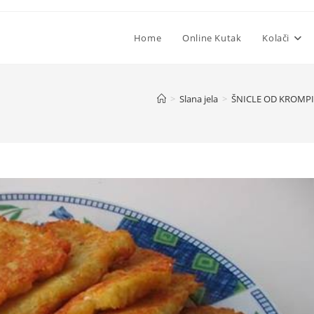
Home
Online Kutak
Kolači
>
Slana jela
>
ŠNICLE OD KROMPI