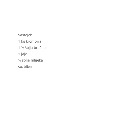
k
Sastojci:
1 kg krompira
1 ½ šolja brašna
1 jaje
¼ šolje mlijeka
so, biber