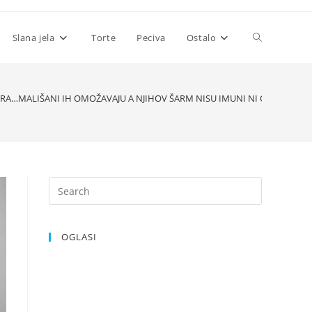
Toggle
Slana jela
Torte
Peciva
Ostalo
website
RA…MALIŠANI IH OMOŽAVAJU A NJIHOV ŠARM NISU IMUNI NI ODRASLI
search
OGLASI