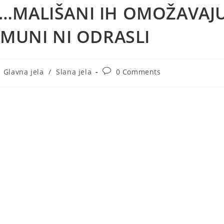
…MALIŠANI IH OMOŽAVAJ
IMUNI NI ODRASLI
st
Post
Glavna jela
/
Slana jela
0 Comments
tegory:
comments: