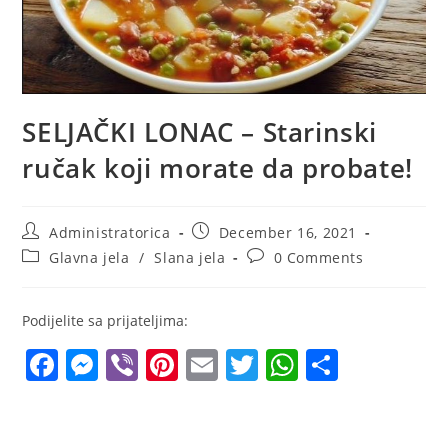
SELJAČKI LONAC – Starinski
ručak koji morate da probate!
Post
Post
Administratorica
December 16, 2021
author:
published:
Post
Post
Glavna jela
/
Slana jela
0 Comments
category:
comments:
Podijelite sa prijateljima:
F
M
Vi
Pi
E
T
W
S
a
e
b
nt
m
w
h
h
c
ss
er
er
ai
itt
at
ar