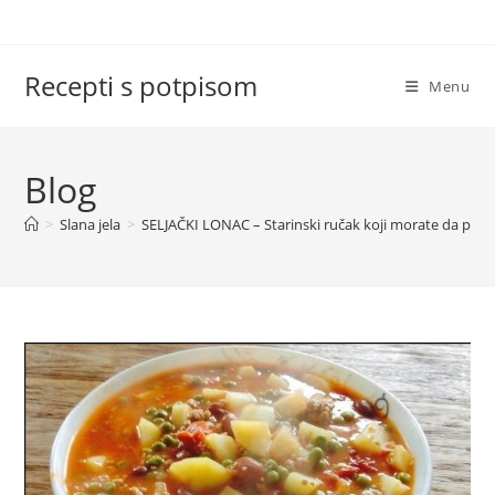
Skip
to
content
Recepti s potpisom
Menu
Blog
>
Slana jela
>
SELJAČKI LONAC – Starinski ručak koji morate da prob