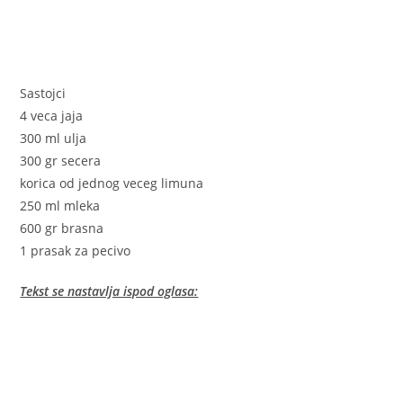
Sastojci
4 veca jaja
300 ml ulja
300 gr secera
korica od jednog veceg limuna
250 ml mleka
600 gr brasna
1 prasak za pecivo
Tekst se nastavlja ispod oglasa: