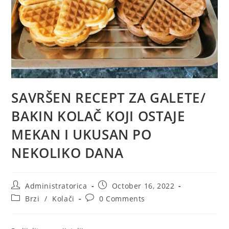
SAVRŠEN RECEPT ZA GALETE/
BAKIN KOLAČ KOJI OSTAJE
MEKAN I UKUSAN PO
NEKOLIKO DANA
Post
Post
Administratorica
October 16, 2022
author:
published:
Post
Post
Brzi
/
Kolači
0 Comments
category:
comments: