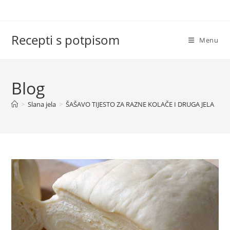
Skip
to
content
Recepti s potpisom
Menu
Blog
>
Slana jela
>
ŠAŠAVO TIJESTO ZA RAZNE KOLAČE I DRUGA JELA