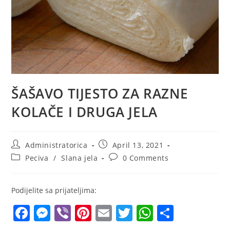
ŠAŠAVO TIJESTO ZA RAZNE
KOLAČE I DRUGA JELA
Post
Post
Administratorica
April 13, 2021
author:
published:
Post
Post
Peciva
/
Slana jela
0 Comments
category:
comments:
Podijelite sa prijateljima:
F
M
Vi
Pi
E
T
W
S
a
e
b
nt
m
w
h
h