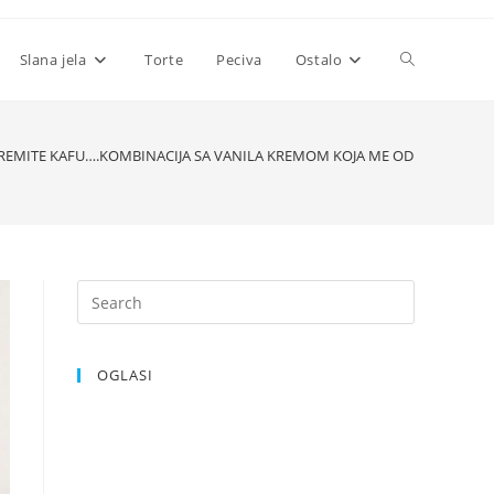
Toggle
Slana jela
Torte
Peciva
Ostalo
website
REMITE KAFU….KOMBINACIJA SA VANILA KREMOM KOJA ME ODUŠEVILA
search
OGLASI