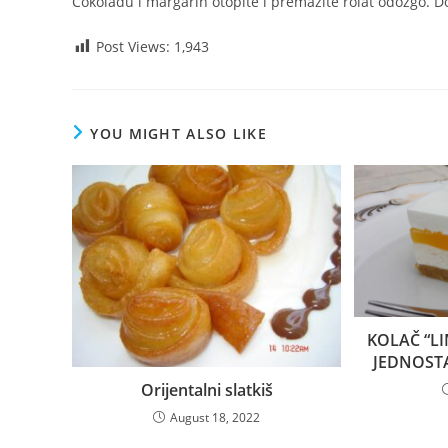
Čokoladu i margarin otopite i premažite rolat odozgo. Do
Post Views:
1,943
YOU MIGHT ALSO LIKE
KOLAČ “L
JEDNOSTA
Orijentalni slatkiš
August 18, 2022