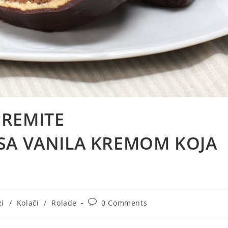
PREMITE
SA VANILA KREMOM KOJA
Post
zi
/
Kolači
/
Rolade
0 Comments
ry:
comments: