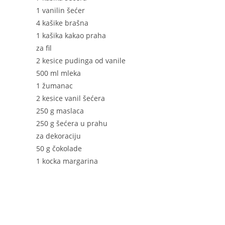
1 vanilin šećer
4 kašike brašna
1 kašika kakao praha
za fil
2 kesice pudinga od vanile
500 ml mleka
1 žumanac
2 kesice vanil šećera
250 g maslaca
250 g šećera u prahu
za dekoraciju
50 g čokolade
1 kocka margarina