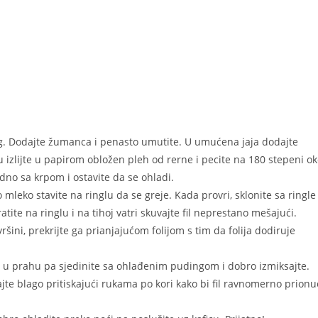
eg. Dodajte žumanca i penasto umutite. U umućena jaja dodajte
u izlijte u papirom obložen pleh od rerne i pecite na 180 stepeni o
dno sa krpom i ostavite da se ohladi.
leko stavite na ringlu da se greje. Kada provri, sklonite sa ringle 
tite na ringlu i na tihoj vatri skuvajte fil neprestano mešajući.
vršini, prekrijte ga prianjajućom folijom s tim da folija dodiruje
u prahu pa sjedinite sa ohlađenim pudingom i dobro izmiksajte.
jte blago pritiskajući rukama po kori kako bi fil ravnomerno prionu