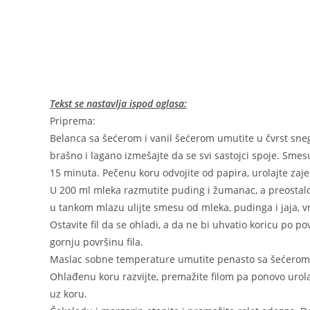
Tekst se nastavlja ispod oglasa:
Priprema:
Belanca sa šećerom i vanil šećerom umutite u čvrst sn
brašno i lagano izmešajte da se svi sastojci spoje. Smes
15 minuta. Pečenu koru odvojite od papira, urolajte zaje
U 200 ml mleka razmutite puding i žumanac, a preostalo m
u tankom mlazu ulijte smesu od mleka, pudinga i jaja, vra
Ostavite fil da se ohladi, a da ne bi uhvatio koricu po po
gornju površinu fila.
Maslac sobne temperature umutite penasto sa šećerom 
Ohlađenu koru razvijte, premažite filom pa ponovo urola
uz koru.