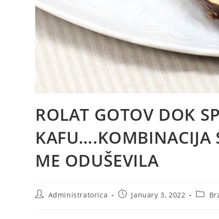
ROLAT GOTOV DOK S
KAFU….KOMBINACIJA 
ME ODUŠEVILA
Post
Post
Post
Administratorica
January 3, 2022
Br
author:
published:
catego