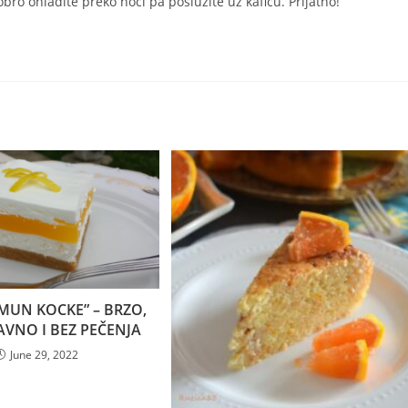
bro ohladite preko noći pa poslužite uz kaficu. Prijatno!
IMUN KOCKE” – BRZO,
VNO I BEZ PEČENJA
June 29, 2022