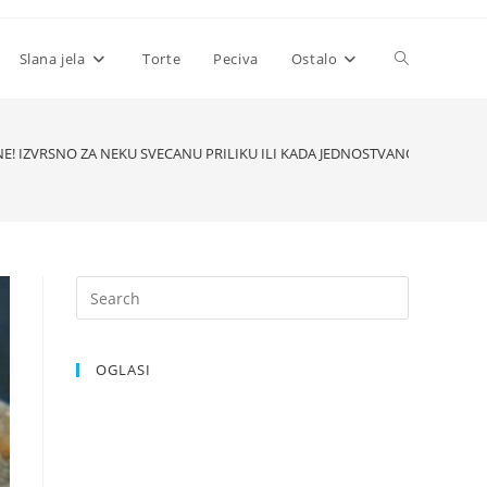
Toggle
Slana jela
Torte
Peciva
Ostalo
website
E! IZVRSNO ZA NEKU SVECANU PRILIKU ILI KADA JEDNOSTVANO POZELITE 
search
OGLASI