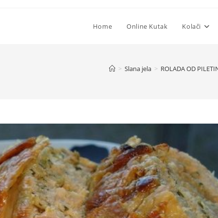
Home
Online Kutak
Kolači
>
Slana jela
>
ROLADA OD PILETIN