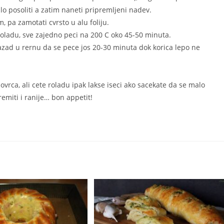
alo posoliti a zatim naneti pripremljeni nadev.
m, pa zamotati cvrsto u alu foliju.
roladu, sve zajedno peci na 200 C oko 45-50 minuta.
 nazad u rernu da se pece jos 20-30 minuta dok korica lepo ne
 povrca, ali cete roladu ipak lakse iseci ako sacekate da se malo
remiti i ranije… bon appetit!