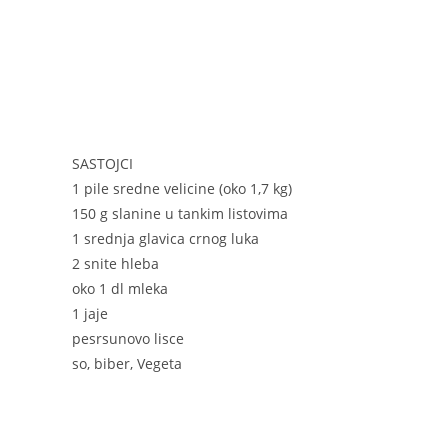
o
er
p
k
SASTOJCI
1 pile sredne velicine (oko 1,7 kg)
150 g slanine u tankim listovima
1 srednja glavica crnog luka
2 snite hleba
oko 1 dl mleka
1 jaje
pesrsunovo lisce
so, biber, Vegeta