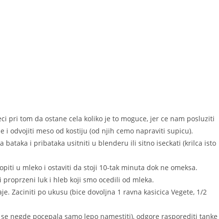
eci pri tom da ostane cela koliko je to moguce, jer ce nam posluziti
 i odvojiti meso od kostiju (od njih cemo napraviti supicu).
bataka i pribataka usitniti u blenderu ili sitno iseckati (krilca isto
otopiti u mleko i ostaviti da stoji 10-tak minuta dok ne omeksa.
 proprzeni luk i hleb koji smo ocedili od mleka.
e. Zaciniti po ukusu (bice dovoljna 1 ravna kasicica Vegete, 1/2
(ako se negde pocepala samo lepo namestiti), odgore rasporediti tanke