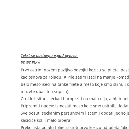
Tekst se nastavlja ispod oglasa:
PRIPREMA
Prvo ostrim nozem pazljivo odvojiti kozicu sa pileta, paz
kao osnova za roladu. # Pile zatim iseci na manje komade
Belo meso iseci na tanke filete a meso koje smo skinuli sa 
mozete ubaciti u supicu).
Crni luk sitno iseckati i proprziti na malo ulja, a hleb p
Pripremiti nadev: izmesati meso koje smo usitnili, dodati
Sve posuti seckanim persunovim liscem i dodati jedno jaj
kasicice soli i malo bibera).
Preko lista od alu folije rasiriti prvo kozicu od pileta 