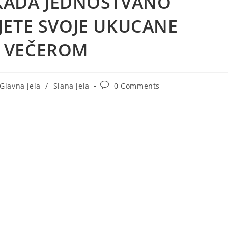
I KADA JEDNOSTVANO
JETE SVOJE UKUCANE
LI VEČEROM
t
Post
Glavna jela
/
Slana jela
0 Comments
egory:
comments: