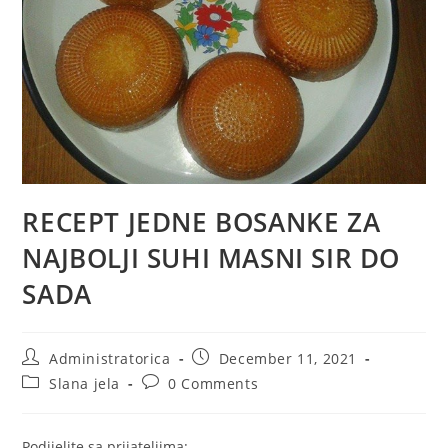
RECEPT JEDNE BOSANKE ZA
NAJBOLJI SUHI MASNI SIR DO
SADA
Post
Post
Administratorica
December 11, 2021
author:
published:
Post
Post
Slana jela
0 Comments
category:
comments:
Podijelite sa prijateljima: