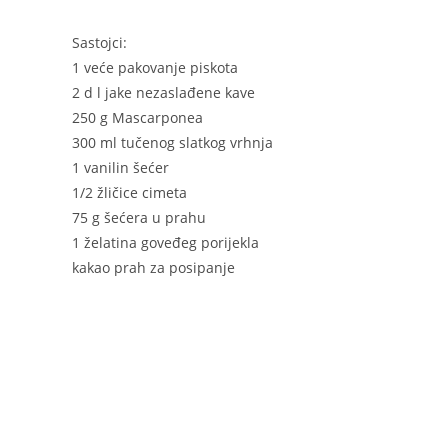
Sastojci:
1 veće pakovanje piskota
2 d l jake nezaslađene kave
250 g Mascarponea
300 ml tučenog slatkog vrhnja
1 vanilin šećer
1/2 žličice cimeta
75 g šećera u prahu
1 želatina goveđeg porijekla
kakao prah za posipanje