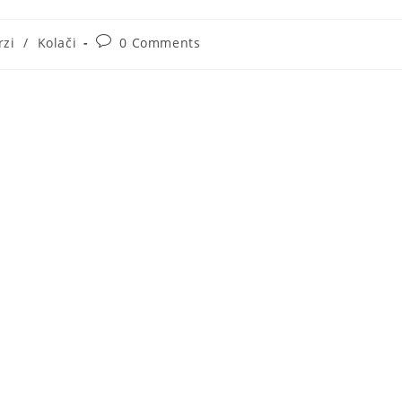
Post
rzi
/
Kolači
0 Comments
ory:
comments: