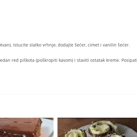
an). Istucite slatko vrhnje, dodajte šećer, cimet i vanilin šećer.
dan red piškota (poškropiti kavom) i staviti ostatak kreme. Posipat