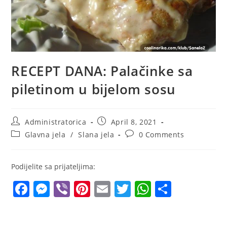
RECEPT DANA: Palačinke sa
piletinom u bijelom sosu
Post
Post
Administratorica
April 8, 2021
author:
published:
Post
Post
Glavna jela
/
Slana jela
0 Comments
category:
comments:
Podijelite sa prijateljima:
F
M
Vi
Pi
E
T
W
S
a
e
b
nt
m
w
h
h
c
ss
er
er
ai
itt
at
ar