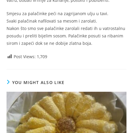
vatru, dodati vrhnje za kuhanje, posoliti i pobiberiti.
Smjesu za palačinke peći na zagrijanom ulju u tavi.
Svaki palačinak nafilovati sa mesom i zarolati.
Nakon što smo sve palačinke zarolali redati ih u vatrostalnu
posudu i preliti bijelim sosom. Palačinke posuti sa ribanim
sirom i zapeći dok se ne dobije zlatna boja.
Post Views:
1,709
YOU MIGHT ALSO LIKE