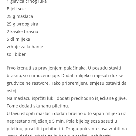
1 glavica crnog luka
Bijeli sos:
25 g maslaca
25 g tvrdog sira
2 kašike brašna
5 dl mlijeka
vrhnje za kuhanje
so i biber
Prvo krenuti sa pravljenjem palačinaka. U posudu staviti
brašno, so i umućeno jaje. Dodati mlijeko i mješati dok se
grudvice ne rastvore. Tako pripremljenu smjesu ostaviti da
ostoji.
Na maslacu ispržiti luk i dodati predhodno isjeckane gljive.
Tome dodati skuhanu piletinu.
U tavu istopiti maslac i dodati brašno u to sipati mlijeko uz
neprestano miješanje 5 min. Pola bijelog sosa sasuti u
piletinu, posoliti i pobiberiti. Drugu polovinu sosa vratiti na