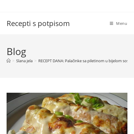
Skip
to
content
Recepti s potpisom
Menu
Blog
>
Slana jela
>
RECEPT DANA: Palačinke sa piletinom u bijelom sosu