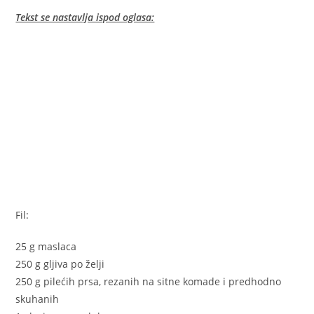
Tekst se nastavlja ispod oglasa:
Fil:
25 g maslaca
250 g gljiva po želji
250 g pilećih prsa, rezanih na sitne komade i predhodno
skuhanih