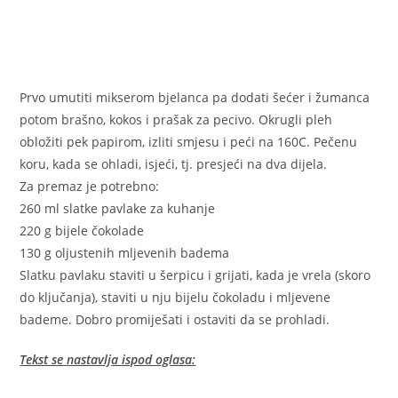
Prvo umutiti mikserom bjelanca pa dodati šećer i žumanca
potom brašno, kokos i prašak za pecivo. Okrugli pleh
obložiti pek papirom, izliti smjesu i peći na 160C. Pečenu
koru, kada se ohladi, isjeći, tj. presjeći na dva dijela.
Za premaz je potrebno:
260 ml slatke pavlake za kuhanje
220 g bijele čokolade
130 g oljustenih mljevenih badema
Slatku pavlaku staviti u šerpicu i grijati, kada je vrela (skoro
do ključanja), staviti u nju bijelu čokoladu i mljevene
bademe. Dobro promiješati i ostaviti da se prohladi.
Tekst se nastavlja ispod oglasa: