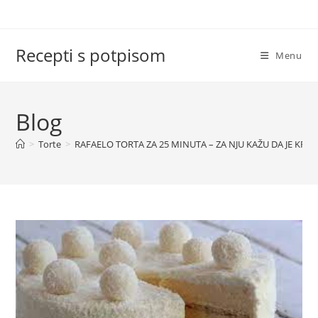
Skip
to
content
Recepti s potpisom
Menu
Blog
>
Torte
>
RAFAELO TORTA ZA 25 MINUTA – ZA NJU KAŽU DA JE KR