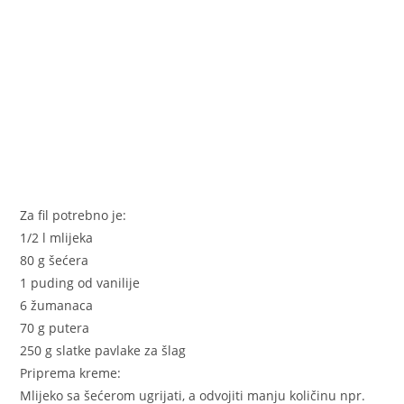
Za fil potrebno je:
1/2 l mlijeka
80 g šećera
1 puding od vanilije
6 žumanaca
70 g putera
250 g slatke pavlake za šlag
Priprema kreme:
Mlijeko sa šećerom ugrijati, a odvojiti manju količinu npr.