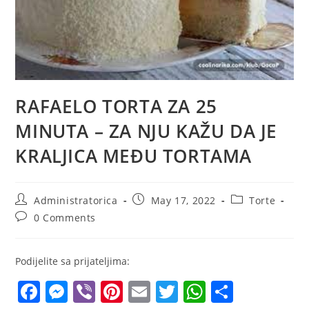
RAFAELO TORTA ZA 25
MINUTA – ZA NJU KAŽU DA JE
KRALJICA MEĐU TORTAMA
Post
Post
Post
Administratorica
May 17, 2022
Torte
author:
published:
category:
Post
0 Comments
comments:
Podijelite sa prijateljima:
F
M
Vi
Pi
E
T
W
S