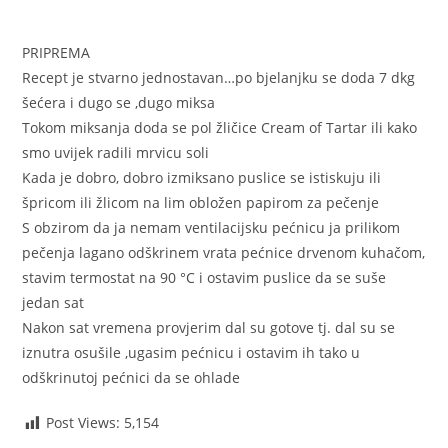
PRIPREMA
Recept je stvarno jednostavan…po bjelanjku se doda 7 dkg
šećera i dugo se ,dugo miksa
Tokom miksanja doda se pol žličice Cream of Tartar ili kako
smo uvijek radili mrvicu soli
Kada je dobro, dobro izmiksano puslice se istiskuju ili
špricom ili žlicom na lim obložen papirom za pečenje
S obzirom da ja nemam ventilacijsku pećnicu ja prilikom
pečenja lagano odškrinem vrata pećnice drvenom kuhačom,
stavim termostat na 90 °C i ostavim puslice da se suše
jedan sat
Nakon sat vremena provjerim dal su gotove tj. dal su se
iznutra osušile ,ugasim pećnicu i ostavim ih tako u
odškrinutoj pećnici da se ohlade
Post Views:
5,154