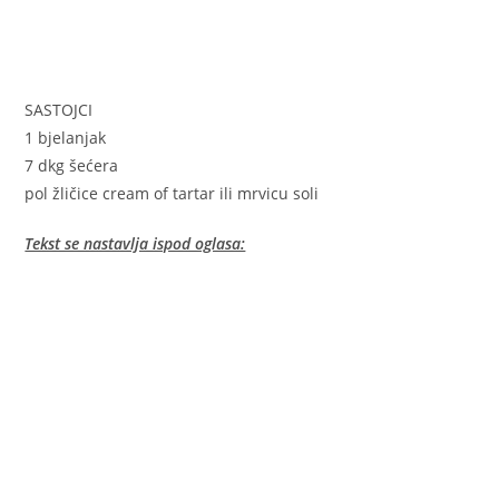
SASTOJCI
1 bjelanjak
7 dkg šećera
pol žličice cream of tartar ili mrvicu soli
Tekst se nastavlja ispod oglasa: