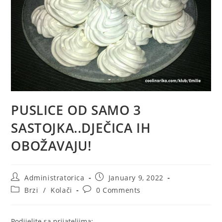
PUSLICE OD SAMO 3
SASTOJKA..DJEČICA IH
OBOŽAVAJU!
Post
Post
Administratorica
January 9, 2022
author:
published:
Post
Post
Brzi
/
Kolači
0 Comments
category:
comments:
Podijelite sa prijateljima: