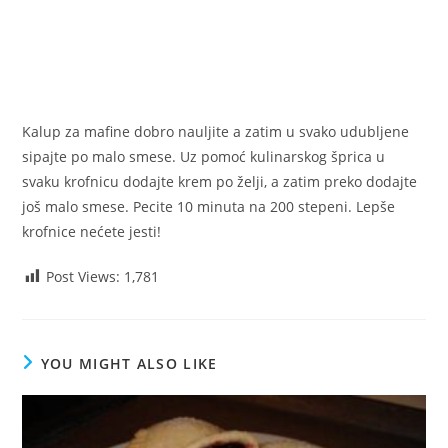
Kalup za mafine dobro nauljite a zatim u svako udubljene
sipajte po malo smese. Uz pomoć kulinarskog šprica u
svaku krofnicu dodajte krem po želji, a zatim preko dodajte
još malo smese. Pecite 10 minuta na 200 stepeni. Lepše
krofnice nećete jesti!
Post Views:
1,781
YOU MIGHT ALSO LIKE