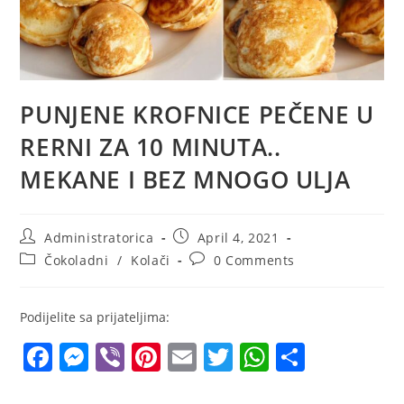
PUNJENE KROFNICE PEČENE U
RERNI ZA 10 MINUTA..
MEKANE I BEZ MNOGO ULJA
Post
Post
Administratorica
April 4, 2021
author:
published:
Post
Post
Čokoladni
/
Kolači
0 Comments
category:
comments:
Podijelite sa prijateljima:
F
M
Vi
Pi
E
T
W
S
a
e
b
nt
m
w
h
h