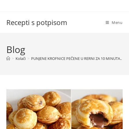
Skip
to
content
Recepti s potpisom
Menu
Blog
>
Kolači
>
PUNJENE KROFNICE PEČENE U RERNI ZA 10 MINUTA.. M