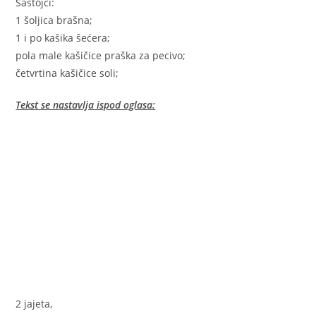
Sastojci:
1 šoljica brašna;
1 i po kašika šećera;
pola male kašičice praška za pecivo;
četvrtina kašičice soli;
Tekst se nastavlja ispod oglasa:
2 jajeta,