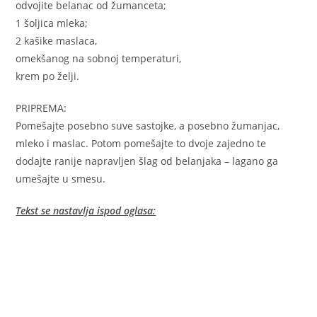
odvojite belanac od žumanceta;
1 šoljica mleka;
2 kašike maslaca,
omekšanog na sobnoj temperaturi,
krem po želji.
PRIPREMA:
Pomešajte posebno suve sastojke, a posebno žumanjac,
mleko i maslac. Potom pomešajte to dvoje zajedno te
dodajte ranije napravljen šlag od belanjaka – lagano ga
umešajte u smesu.
Tekst se nastavlja ispod oglasa: