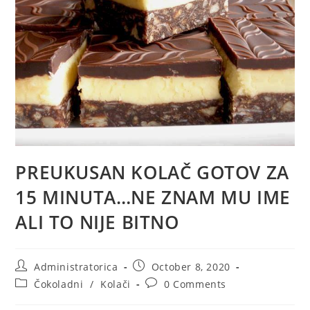
PREUKUSAN KOLAČ GOTOV ZA
15 MINUTA…NE ZNAM MU IME
ALI TO NIJE BITNO
Post
Post
Administratorica
October 8, 2020
author:
published:
Post
Post
Čokoladni
/
Kolači
0 Comments
category:
comments: