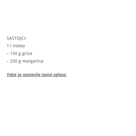
SASTOJCI:
1 l mleka
– 150 g griza
– 250 g margarina
Tekst se nastavlja ispod oglasa: