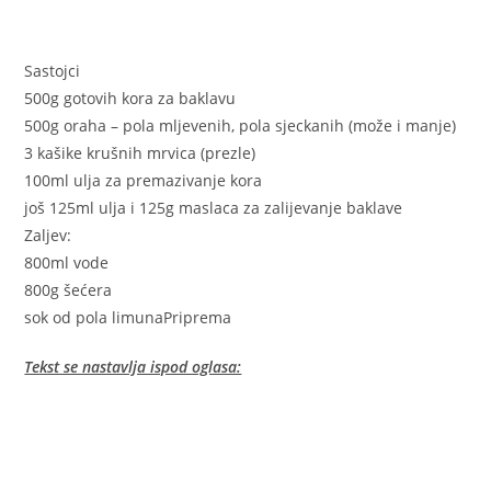
Sastojci
500g gotovih kora za baklavu
500g oraha – pola mljevenih, pola sjeckanih (može i manje)
3 kašike krušnih mrvica (prezle)
100ml ulja za premazivanje kora
još 125ml ulja i 125g maslaca za zalijevanje baklave
Zaljev:
800ml vode
800g šećera
sok od pola limunaPriprema
Tekst se nastavlja ispod oglasa: