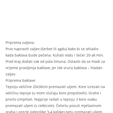
Priprema zaljeva:
Prvo napraviti zaljev (šerbet ili agdu) kako bi se ohladio
kada baklava bude pečena. Kuhati vodu i šećer 20-ak min.
Pred kraj dodati sok od pola limuna. Ostaviti da se hladi za
vrijeme pravljenja baklave, jer ide vruća baklava – hladan
zaljev.
Priprema baklave:
Tepsiju veličine 20x30cm premazati uljem. Kore izrezati na
veličinu tepsije (u mom slučaju kore prepoloviti). Orahe i
prezlo izmješati. Najprije redati u tepsiju 3 kore svaku
premazati uljem (s cetkicom). Četvrtu posuti mješavinom
oraha i prezle (odprilike 3-4 kašike) petu premazati uljem.