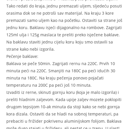
Tako redati do kraja, jednu premazati uljem, sljedeću posuti
orasima dok se ne potroši sav materijal. Na kraju 3 kore
premazati samo uljem kao na početku. Ostaviti sa strane još
jednu koru. Baklavu isjeći dijagonalno na rombove. Zagrijati
125ml ulja i 125g maslaca te preliti preko isječene baklave.
Na baklavu staviti jednu cijelu koru koju smo ostavili sa
strane kako nebi izgorila.
Pečenje baklave:
Baklava se peče 50min. Zagrijati rernu na 220C. Prvih 10
minuta peći na 220C. Smanjiti na 180C pa peći idućih 30
minuta na 180C. Na kraju pečenja ponovo pojačati
temperaturu na 200C pa peći još 10 minuta.
Izvaditi iz rerne, skinuti gornju koru (koja je malo izgorila) i
preliti hladnim zaljevom. Kada upije zaljev mozete poklopiti
drugom tepsijom 10-ak minuta da stoji kako se nebi gornja
kora dizala. Ostaviti da se hladi na sobnoj temperaturi, pa
prebaciti u frižider pokrivenu aluminijskom folijom. Baklava
može dugo stajati u frižideru, ali nestat ce u trenu. U slast!