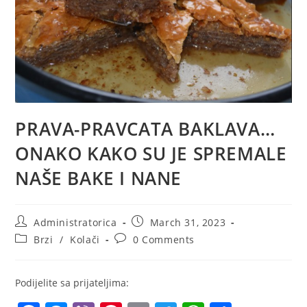
PRAVA-PRAVCATA BAKLAVA…
ONAKO KAKO SU JE SPREMALE
NAŠE BAKE I NANE
Post
Post
Administratorica
March 31, 2023
author:
published:
Post
Post
Brzi
/
Kolači
0 Comments
category:
comments:
Podijelite sa prijateljima: