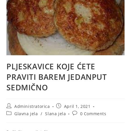
PLJESKAVICE KOJE ĆETE
PRAVITI BAREM JEDANPUT
SEDMIČNO
Post
Post
Administratorica
April 1, 2021
author:
published:
Post
Post
Glavna jela
/
Slana jela
0 Comments
category:
comments: