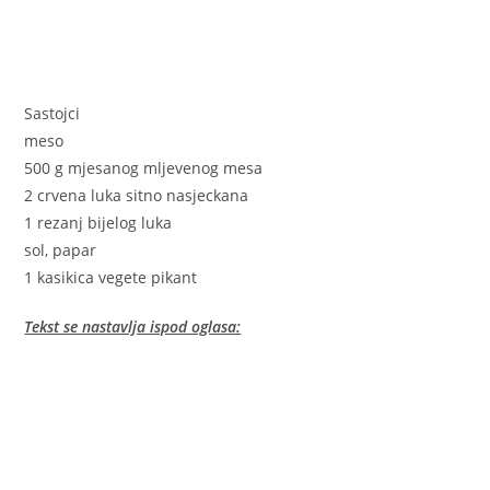
Sastojci
meso
500 g mjesanog mljevenog mesa
2 crvena luka sitno nasjeckana
1 rezanj bijelog luka
sol, papar
1 kasikica vegete pikant
Tekst se nastavlja ispod oglasa: