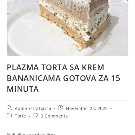
PLAZMA TORTA SA KREM
BANANICAMA GOTOVA ZA 15
MINUTA
Post
Post
Administratorica
November 24, 2022
author:
published:
Post
Post
Torte
0 Comments
category:
comments:
Podijelite sa prijateljima: