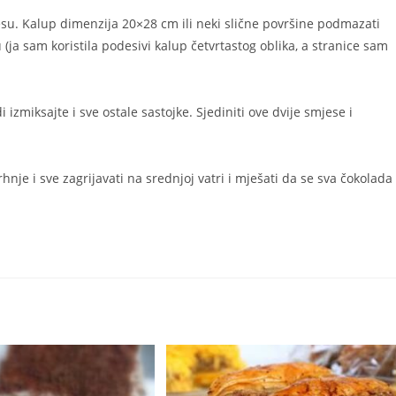
su. Kalup dimenzija 20×28 cm ili neki slične površine podmazati
a sam koristila podesivi kalup četvrtastog oblika, a stranice sam
 izmiksajte i sve ostale sastojke. Sjediniti ove dvije smjese i
rhnje i sve zagrijavati na srednjoj vatri i mješati da se sva čokolada