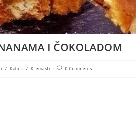
ANANAMA I ČOKOLADOM
Post
zi
/
Kolači
/
Kremasti
0 Comments
ry:
comments: