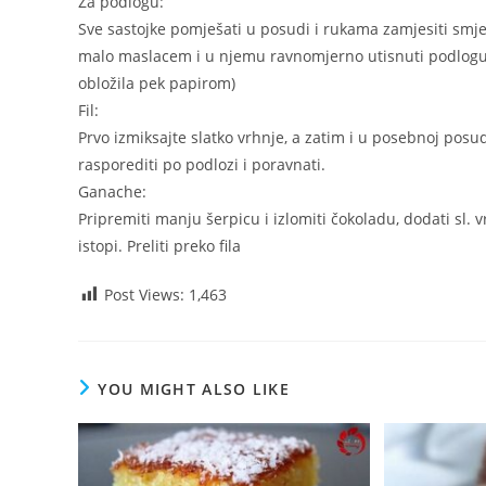
Za podlogu:
Sve sastojke pomješati u posudi i rukama zamjesiti smje
malo maslacem i u njemu ravnomjerno utisnuti podlogu (j
obložila pek papirom)
Fil:
Prvo izmiksajte slatko vrhnje, a zatim i u posebnoj posudi
rasporediti po podlozi i poravnati.
Ganache:
Pripremiti manju šerpicu i izlomiti čokoladu, dodati sl. v
istopi. Preliti preko fila
Post Views:
1,463
YOU MIGHT ALSO LIKE