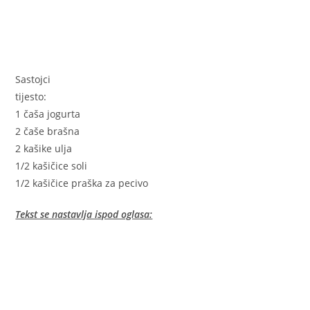
Sastojci
tijesto:
1 čaša jogurta
2 čaše brašna
2 kašike ulja
1/2 kašičice soli
1/2 kašičice praška za pecivo
Tekst se nastavlja ispod oglasa: