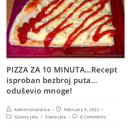
PIZZA ZA 10 MINUTA…Recept
isproban bezbroj puta…
oduševio mnoge!
Post
Post
Administratorica
February 5, 2022
author:
published:
Post
Post
Glavna jela
/
Slana jela
0 Comments
category:
comments: