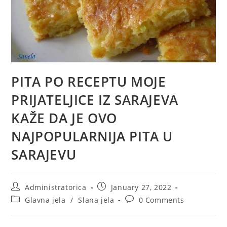
PITA PO RECEPTU MOJE
PRIJATELJICE IZ SARAJEVA
KAŽE DA JE OVO
NAJPOPULARNIJA PITA U
SARAJEVU
Post
Post
Administratorica
January 27, 2022
author:
published:
Post
Post
Glavna jela
/
Slana jela
0 Comments
category:
comments: