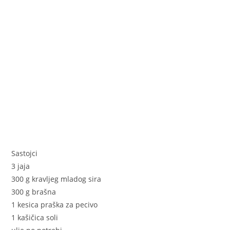
k
Sastojci
3 jaja
300 g kravljeg mladog sira
300 g brašna
1 kesica praška za pecivo
1 kašičica soli