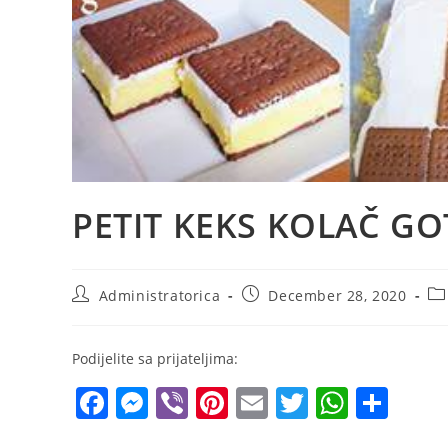
PETIT KEKS KOLAČ GO
Post
Post
Po
Administratorica
December 28, 2020
author:
published:
ca
Podijelite sa prijateljima:
F
M
Vi
Pi
E
T
W
S
a
e
b
nt
m
w
h
h