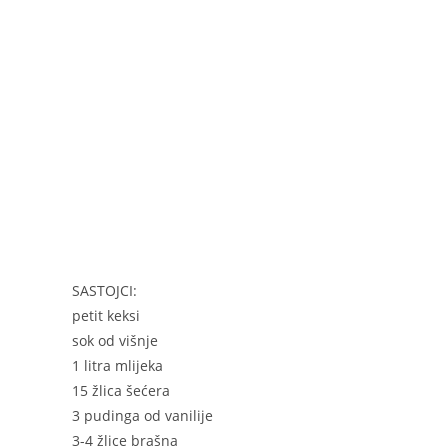
c
ss
er
er
ai
itt
at
ar
e
e
e
l
er
s
e
b
n
st
A
o
g
p
o
er
p
k
SASTOJCI:
petit keksi
sok od višnje
1 litra mlijeka
15 žlica šećera
3 pudinga od vanilije
3-4 žlice brašna