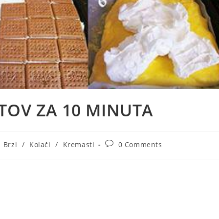
TOV ZA 10 MINUTA
st
Post
Brzi
/
Kolači
/
Kremasti
0 Comments
tegory:
comments: