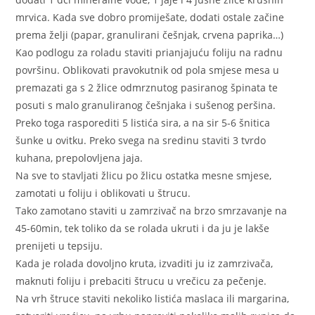
mrvica. Kada sve dobro promiješate, dodati ostale začine
prema želji (papar, granulirani češnjak, crvena paprika…)
Kao podlogu za roladu staviti prianjajuću foliju na radnu
površinu. Oblikovati pravokutnik od pola smjese mesa u
premazati ga s 2 žlice odmrznutog pasiranog špinata te
posuti s malo granuliranog češnjaka i sušenog peršina.
Preko toga rasporediti 5 listića sira, a na sir 5-6 šnitica
šunke u ovitku. Preko svega na sredinu staviti 3 tvrdo
kuhana, prepolovljena jaja.
Na sve to stavljati žlicu po žlicu ostatka mesne smjese,
zamotati u foliju i oblikovati u štrucu.
Tako zamotano staviti u zamrzivač na brzo smrzavanje na
45-60min, tek toliko da se rolada ukruti i da ju je lakše
prenijeti u tepsiju.
Kada je rolada dovoljno kruta, izvaditi ju iz zamrzivača,
maknuti foliju i prebaciti štrucu u vrečicu za pečenje.
Na vrh štruce staviti nekoliko listića maslaca ili margarina,