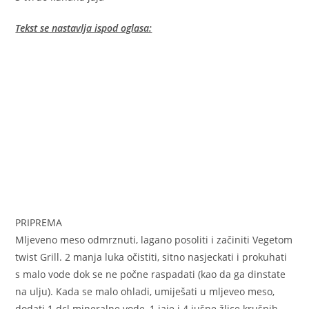
Tekst se nastavlja ispod oglasa:
PRIPREMA
Mljeveno meso odmrznuti, lagano posoliti i začiniti Vegetom
twist Grill. 2 manja luka očistiti, sitno nasjeckati i prokuhati
s malo vode dok se ne počne raspadati (kao da ga dinstate
na ulju). Kada se malo ohladi, umiješati u mljeveo meso,
dodati 1 dcl mineralne vode, 1 jaje i 4 jušne žlice krušnih