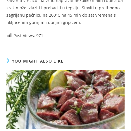
zatvoriti vrećicu, na vrhu napraviti nekoliko malih rupica da
zrak može izlaziti i prebaciti u tepsiju. Staviti u prethodno
zagrijanu pećnicu na 200°C na 45 min do sat vremena s
uključenim gornjim i donjim grijačem.
Post Views:
971
YOU MIGHT ALSO LIKE