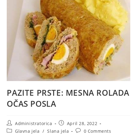
PAZITE PRSTE: MESNA ROLADA
OČAS POSLA
Post
Post
Administratorica
April 28, 2022
author:
published:
Post
Post
Glavna jela
/
Slana jela
0 Comments
category:
comments: