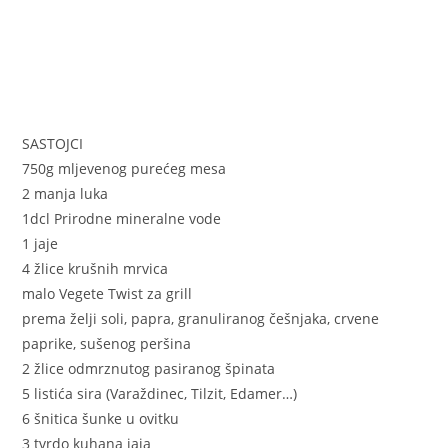
SASTOJCI
750g mljevenog purećeg mesa
2 manja luka
1dcl Prirodne mineralne vode
1 jaje
4 žlice krušnih mrvica
malo Vegete Twist za grill
prema želji soli, papra, granuliranog češnjaka, crvene
paprike, sušenog peršina
2 žlice odmrznutog pasiranog špinata
5 listića sira (Varaždinec, Tilzit, Edamer…)
6 šnitica šunke u ovitku
3 tvrdo kuhana jaja