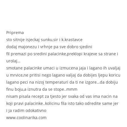
Priprema
sto sitnije isjeckaj sunku,sir i k.krastavce
dodaj majonezu i vrhnje pa sve dobro sjedini
fil premazi po sredini palacinke,preklopi krajeve sa strane i
urolaj…
smotane palacinke umaci u izmucena jaja i lagano ih uvaljaj
u mrvice,ne pritisi nego lagano valjaj da dobijes ljepu koricu
lagano peci na nizoj temperaturi da ti ne izgore…da dobiju
finu boju,a iznutra da se stope..mmm
nisam pisala recept za tjesto jer svaka od vas ima nacin na
koji pravi palacinke..kolicinu fila isto tako odredite same jer
i ja radim odokativno
www.coolinarika.com