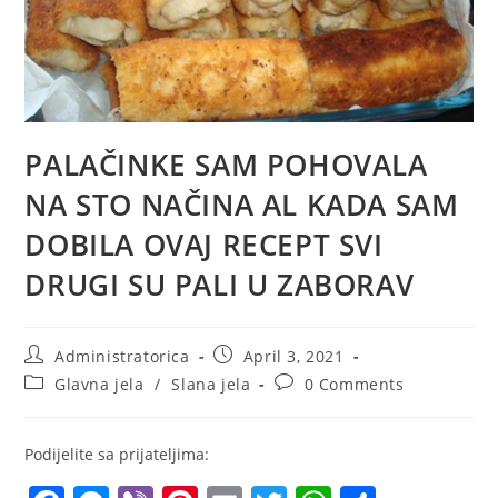
PALAČINKE SAM POHOVALA
NA STO NAČINA AL KADA SAM
DOBILA OVAJ RECEPT SVI
DRUGI SU PALI U ZABORAV
Post
Post
Administratorica
April 3, 2021
author:
published:
Post
Post
Glavna jela
/
Slana jela
0 Comments
category:
comments:
Podijelite sa prijateljima: