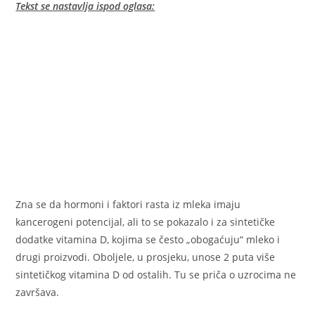
Tekst se nastavlja ispod oglasa:
Zna se da hormoni i faktori rasta iz mleka imaju
kancerogeni potencijal, ali to se pokazalo i za sintetičke
dodatke vitamina D, kojima se često „obogaćuju“ mleko i
drugi proizvodi. Oboljele, u prosjeku, unose 2 puta više
sintetičkog vitamina D od ostalih. Tu se priča o uzrocima ne
završava.