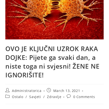
OVO JE KLJUČNI UZROK RAKA
DOJKE: Pijete ga svaki dan, a
niste toga ni svjesni! ŽENE NE
IGNORIŠITE!
Post
Post
Administratorica
March 13, 2021
author:
published:
Post
Post
Ostalo
/
Savjeti
/
Zdravlje
0 Comments
category:
comments: