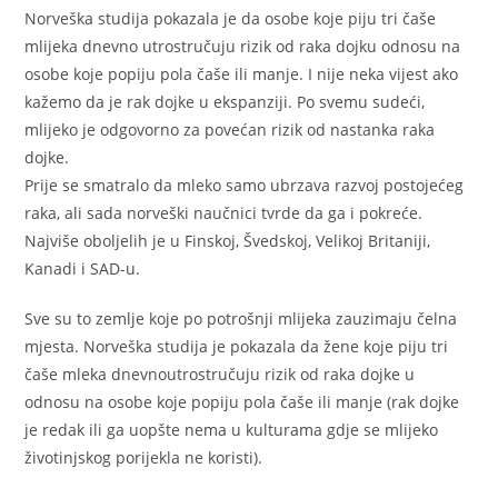
Norveška studija pokazala je da osobe koje piju tri čaše
mlijeka dnevno utrostručuju rizik od raka dojku odnosu na
osobe koje popiju pola čaše ili manje. I nije neka vijest ako
kažemo da je rak dojke u ekspanziji. Po svemu sudeći,
mlijeko je odgovorno za povećan rizik od nastanka raka
dojke.
Prije se smatralo da mleko samo ubrzava razvoj postojećeg
raka, ali sada norveški naučnici tvrde da ga i pokreće.
Najviše oboljelih je u Finskoj, Švedskoj, Velikoj Britaniji,
Kanadi i SAD-u.
Sve su to zemlje koje po potrošnji mlijeka zauzimaju čelna
mjesta. Norveška studija je pokazala da žene koje piju tri
čaše mleka dnevnoutrostručuju rizik od raka dojke u
odnosu na osobe koje popiju pola čaše ili manje (rak dojke
je redak ili ga uopšte nema u kulturama gdje se mlijeko
životinjskog porijekla ne koristi).