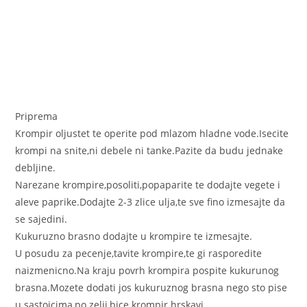
Priprema
Krompir oljustet te operite pod mlazom hladne vode.Isecite
krompi na snite,ni debele ni tanke.Pazite da budu jednake
debljine.
Narezane krompire,posoliti,popaparite te dodajte vegete i
aleve paprike.Dodajte 2-3 zlice ulja,te sve fino izmesajte da
se sajedini.
Kukuruzno brasno dodajte u krompire te izmesajte.
U posudu za pecenje,tavite krompire,te gi rasporedite
naizmenicno.Na kraju povrh krompira pospite kukurunog
brasna.Mozete dodati jos kukuruznog brasna nego sto pise
u sastojcima,po zelji,bice krompir hrskavi.