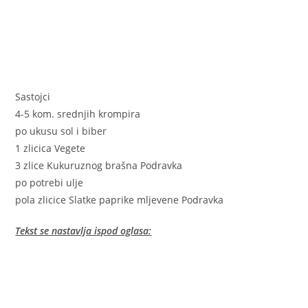
Sastojci
4-5 kom. srednjih krompira
po ukusu sol i biber
1 zlicica Vegete
3 zlice Kukuruznog brašna Podravka
po potrebi ulje
pola zlicice Slatke paprike mljevene Podravka
Tekst se nastavlja ispod oglasa: