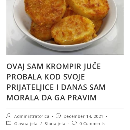
OVAJ SAM KROMPIR JUČE
PROBALA KOD SVOJE
PRIJATELJICE I DANAS SAM
MORALA DA GA PRAVIM
Post
Post
Administratorica
December 14, 2021
author:
published:
Post
Post
Glavna jela
/
Slana jela
0 Comments
category:
comments: