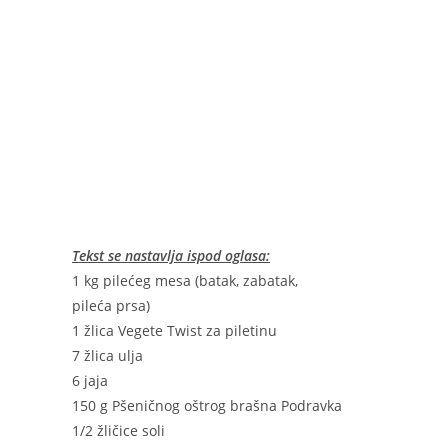
Tekst se nastavlja ispod oglasa:
1 kg pilećeg mesa (batak, zabatak,
pileća prsa)
1 žlica Vegete Twist za piletinu
7 žlica ulja
6 jaja
150 g Pšeničnog oštrog brašna Podravka
1/2 žličice soli