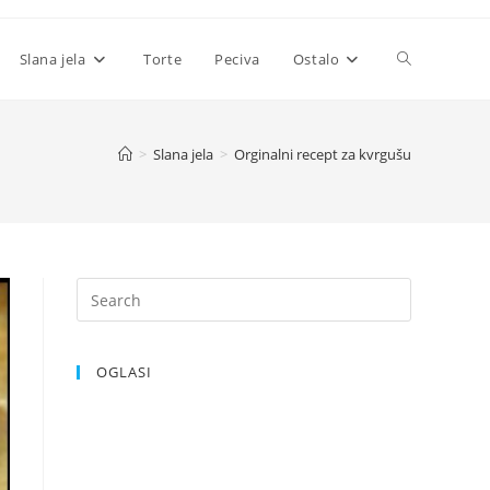
Toggle
Slana jela
Torte
Peciva
Ostalo
website
>
Slana jela
>
Orginalni recept za kvrgušu
search
OGLASI