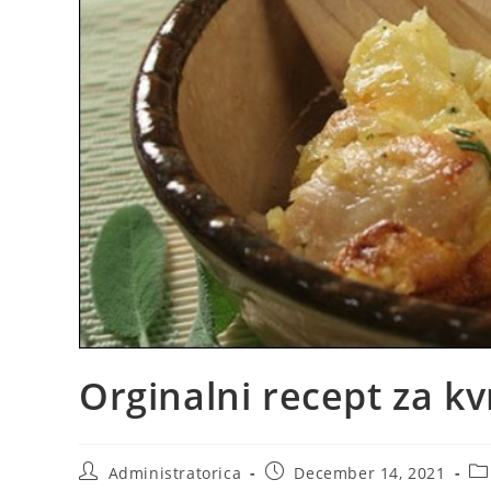
Orginalni recept za k
Post
Post
Po
Administratorica
December 14, 2021