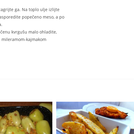
grijte ga. Na toplo ulje izlijte
 rasporedite popečeno meso, a po
a.
ečenu kvrgušu malo ohladite,
liti mileramom-kajmakom