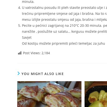
minuta.
U vatrostalnu posudu ili pleh stavite preostalo ulje i za
trećinu pripremljene smjese od jaja i brašna. Na to
mesu izlijte preostalu smjesu od jaja, brašna i mlijek
Pecite u pećnici zagrijanoj na 210°C 20-30 minuta. p
narežite , poslužite uz salatu… kvrgusu možete pre
Savjet
Od kostiju možete pripremiti pileći temeljac za juhu
Post Views:
2,184
YOU MIGHT ALSO LIKE