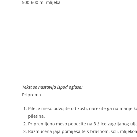
500-600 ml mlijeka
Tekst se nastavlja ispod oglasa:
Priprema
Pileće meso odvojite od kosti, narežite ga na manje 
piletina.
Pripremljeno meso popecite na 3 žlice zagrijanog ulj
Razmućena jaja pomiješajte s brašnom, soli, mlijekom 