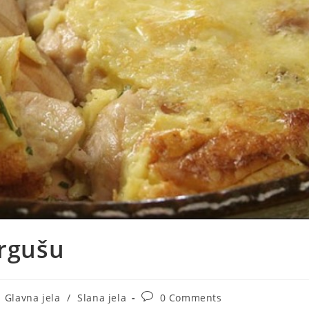
vrgušu
st
Post
Glavna jela
/
Slana jela
0 Comments