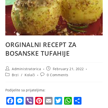
ORGINALNI RECEPT ZA
BOSANSKE TUFAHIJE
Post
Post
Administratorica
February 21, 2022
author:
published:
Post
Post
Brzi
/
Kolači
0 Comments
category:
comments:
Podijelite sa prijateljima:
F
M
Vi
Pi
E
T
W
S