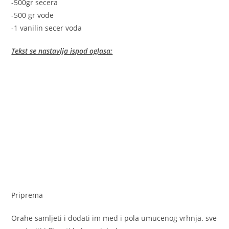
-500gr secera
-500 gr vode
-1 vanilin secer voda
Tekst se nastavlja ispod oglasa:
Priprema
Orahe samljeti i dodati im med i pola umucenog vrhnja. sve