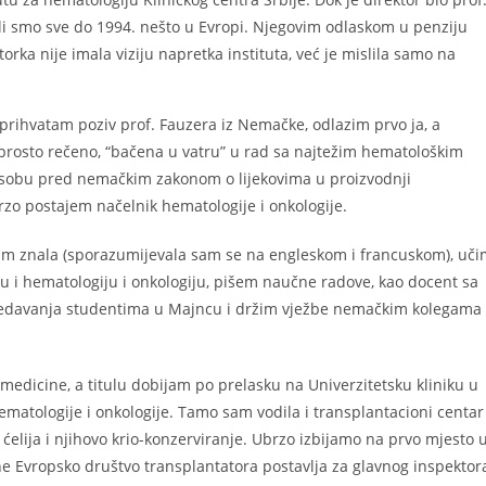
ili smo sve do 1994. nešto u Evropi. Njegovim odlaskom u penziju
ka nije imala viziju napretka instituta, već je mislila samo na
prihvatam poziv prof. Fauzera iz Nemačke, odlazim prvo ja, a
prosto rečeno, “bačena u vatru” u rad sa najtežim hematološkim
osobu pred nemačkim zakonom o lijekovima u proizvodnji
brzo postajem načelnik hematologije i onkologije.
isam znala (sporazumijevala sam se na engleskom i francuskom), uč
nu i hematologiju i onkologiju, pišem naučne radove, kao docent sa
predavanja studentima u Majncu i držim vježbe nemačkim kolegama
edicine, a titulu dobijam po prelasku na Univerzitetsku kliniku u
matologije i onkologije. Tamo sam vodila i transplantacioni centar
 ćelija i njihovo krio-konzerviranje. Ubrzo izbijamo na prvo mjesto 
ne Evropsko društvo transplantatora postavlja za glavnog inspektor