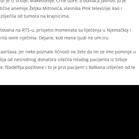
judi je iz Srbije, Makedonije, Crne Gore, a domaća javnost ju je
ne anemije Željka Mitrovića, vlasnika Pink televizije, kao i
izliječila od tumora na krajnicima.
 emitovana na RTS-u, prisjetio momenata sa liječenja u Njemačkoj i
rila ovim riječima: Dejane, kod mene ljudi ne um.iru.
e završava, jer neke poznate ličnosti ne žele da im se ime pominje u
elija od nesrodnog donatora izlečila mladog pacijenta iz Srbije
filadelfija pozitivne i to je prvi pacijent s Balkana izliječen od te