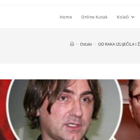
Home
Online Kutak
Kolači
>
Ostalo
>
OD RAKA IZLIJEČILA I 