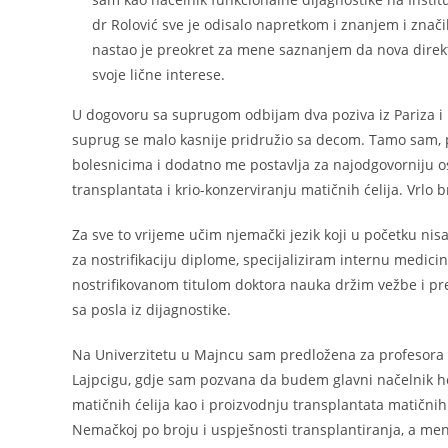
dr Rolović sve je odisalo napretkom i znanjem i znač
nastao je preokret za mene saznanjem da nova direktor
svoje lične interese.
U dogovoru sa suprugom odbijam dva poziva iz Pariza i 
suprug se malo kasnije pridružio sa decom. Tamo sam, 
bolesnicima i dodatno me postavlja za najodgovorniju 
transplantata i krio-konzerviranju matičnih ćelija. Vrlo 
Za sve to vrijeme učim njemački jezik koji u početku n
za nostrifikaciju diplome, specijaliziram internu medici
nostrifikovanom titulom doktora nauka držim vežbe i 
sa posla iz dijagnostike.
Na Univerzitetu u Majncu sam predložena za profesora m
Lajpcigu, gdje sam pozvana da budem glavni načelnik he
matičnih ćelija kao i proizvodnju transplantata matičnih
Nemačkoj po broju i uspješnosti transplantiranja, a me