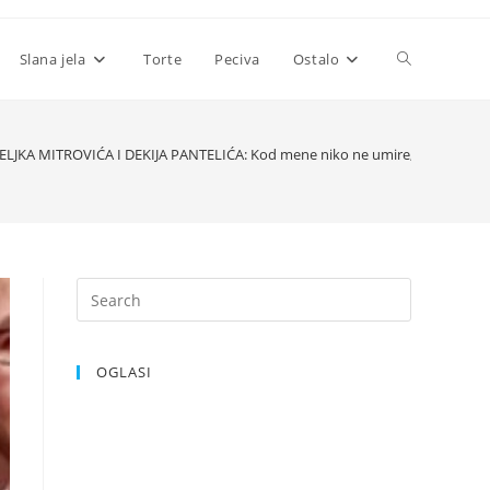
Toggle
Slana jela
Torte
Peciva
Ostalo
website
ŽELJKA MITROVIĆA I DEKIJA PANTELIĆA: Kod mene niko ne umire, OVO JE SAV
search
OGLASI