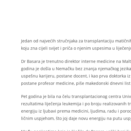
k
Jedan od najvećih stručnjaka za transplantaciju matičnih
koju zna cijeli svijet i priča o njenim uspesima u liječen
Dr Basara je trenutno direktor interne medicine na Malt
godina je došla u Nemačku bez znanja njemačkog jezika, a
uspešnu karijeru, postane docent, i kao prva doktorka iz
postane profesor medicine, piše makedonski dnevni list
Pet godina je bila na čelu transplantacionog centra Univer
rezultatima liječenja leukemija i po broju realizovanih 
energiju iz ljubavi prema medicini, ljudima, radu i porodi
ličnim uspjehom, što joj daje novu energiju na putu usp