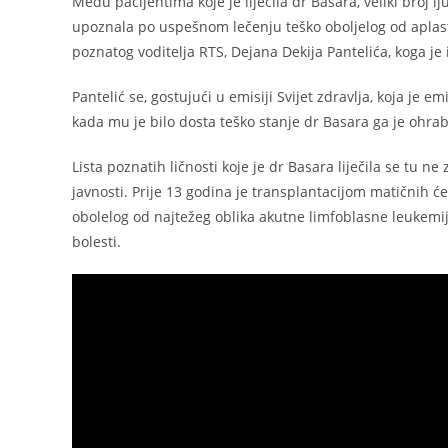
Među pacijentima koje je liječila dr Basara, veliki broj l
upoznala po uspešnom lečenju teško oboljelog od aplastič
poznatog voditelja RTS, Dejana Dekija Pantelića, koga je 
Pantelić se, gostujući u emisiji Svijet zdravlja, koja je
kada mu je bilo dosta teško stanje dr Basara ga je ohrab
Lista poznatih ličnosti koje je dr Basara liječila se tu n
javnosti. Prije 13 godina je transplantacijom matičnih ć
obolelog od najtežeg oblika akutne limfoblasne leukemije, 
bolesti.