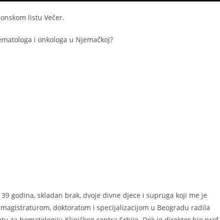
donskom listu Večer.
hematologa i onkologa u Njemačkoj?
39 godina, skladan brak, dvoje divne djece i supruga koji me je
magistraturom, doktoratom i specijalizacijom u Beogradu radila
tu za hematologiju Kliničkog centra Srbije. Dok je direktor bio prof