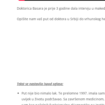
Doktorica Basara je prije 3 godine dala intervju u make
Opišite nam vaš put od doktora u Srbiji do vrhunskog 
Tekst se nastavlja ispod oglasa:
Put nije bio nimalo lak. Te prelomne 1997. imala sam 
uvijek u životu podržavao. Sa završenom medicinom, 
sam kao načelnik funkcionalne dijagnostike na Institu