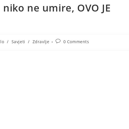
niko ne umire, OVO JE
Post
lo
/
Savjeti
/
Zdravlje
0 Comments
:
comments: