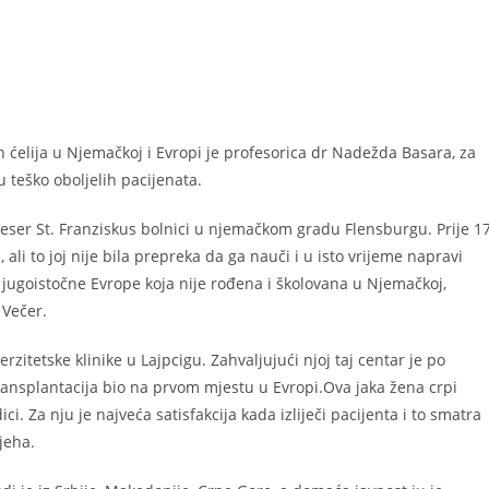
 ćelija u Njemačkoj i Evropi je profesorica dr Nadežda Basara, za
ju teško oboljelih pacijenata.
eser St. Franziskus bolnici u njemačkom gradu Flensburgu. Prije 1
li to joj nije bila prepreka da ga nauči i u isto vrijeme napravi
 jugoistočne Evrope koja nije rođena i školovana u Njemačkoj,
 Večer.
zitetske klinike u Lajpcigu. Zahvaljujući njoj taj centar je po
transplantacija bio na prvom mjestu u Evropi.Ova jaka žena crpi
ci. Za nju je najveća satisfakcija kada izliječi pacijenta i to smatra
jeha.